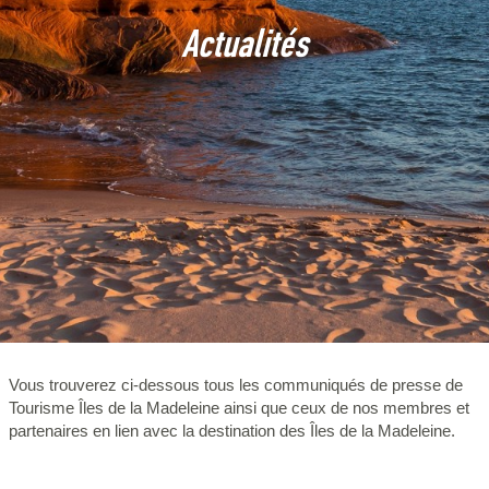
Actualités
Vous trouverez ci-dessous tous les communiqués de presse de
Tourisme Îles de la Madeleine ainsi que ceux de nos membres et
partenaires en lien avec la destination des Îles de la Madeleine.