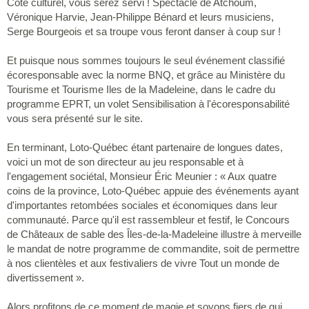
Côté culturel, vous serez servi ! Spectacle de Atchoum,
Véronique Harvie, Jean-Philippe Bénard et leurs musiciens,
Serge Bourgeois et sa troupe vous feront danser à coup sur !
Et puisque nous sommes toujours le seul événement classifié
écoresponsable avec la norme BNQ, et grâce au Ministère du
Tourisme et Tourisme Iles de la Madeleine, dans le cadre du
programme EPRT, un volet Sensibilisation à l'écoresponsabilité
vous sera présenté sur le site.
En terminant, Loto-Québec étant partenaire de longues dates,
voici un mot de son directeur au jeu responsable et à
l'engagement sociétal, Monsieur Éric Meunier : « Aux quatre
coins de la province, Loto-Québec appuie des événements ayant
d'importantes retombées sociales et économiques dans leur
communauté. Parce qu'il est rassembleur et festif, le Concours
de Châteaux de sable des Îles-de-la-Madeleine illustre à merveille
le mandat de notre programme de commandite, soit de permettre
à nos clientèles et aux festivaliers de vivre Tout un monde de
divertissement ».
Alors profitons de ce moment de magie et soyons fiers de qui