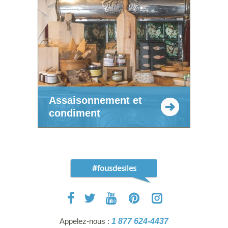
Assaisonnement et
condiment
#fousdesiles
Appelez-nous :
1 877 624-4437