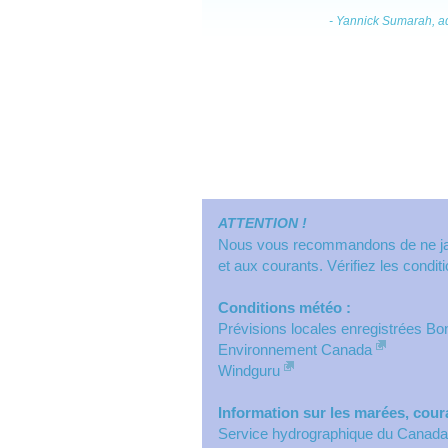
- Yannick Sumarah, ad
ATTENTION !
Nous vous recommandons de ne jama
et aux courants. Vérifiez les condi
Conditions météo :
Prévisions locales enregistrées Bo
Environnement Canada
Windguru
Information sur les marées, coura
Service hydrographique du Canada