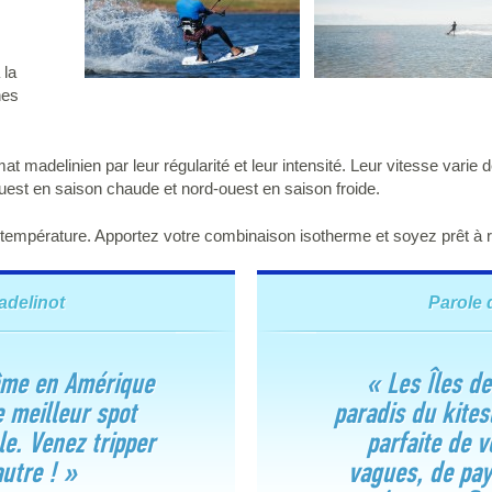
 la
nes
at madelinien par leur régularité et leur intensité. Leur vitesse varie
est en saison chaude et nord-ouest en saison froide.
e température. Apportez votre combinaison isotherme et soyez prêt à ri
adelinot
Parole 
ême en Amérique
« Les Îles de
e meilleur spot
paradis du kites
ble. Venez tripper
parfaite de v
utre ! »
vagues, de pay