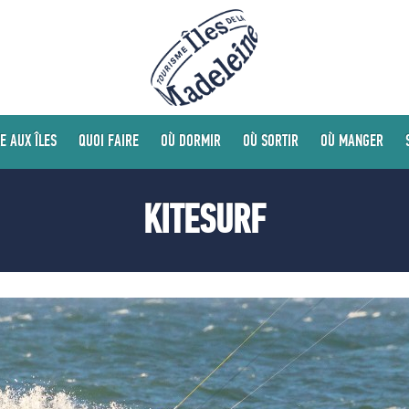
E AUX ÎLES
QUOI FAIRE
OÙ DORMIR
OÙ SORTIR
OÙ MANGER
KITESURF