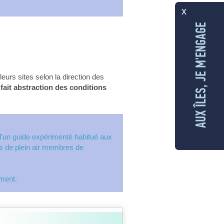
x
AUX ÎLES, JE M'ENGAGE
leurs sites selon la direction des
 fait abstraction des conditions
 d'un guide expérimenté habitué aux
es de plein air membres de
.
ement.