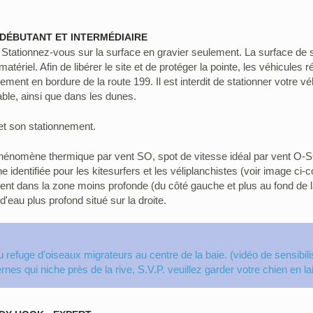
 DÉBUTANT ET INTERMÉDIAIRE
tationnez-vous sur la surface en gravier seulement. La surface de s
atériel. Afin de libérer le site et de protéger la pointe, les véhicules r
nnement en bordure de la route 199. Il est interdit de stationner votre vé
able, ainsi que dans les dunes.
e et son stationnement.
hénomène thermique par vent SO, spot de vitesse idéal par vent O-
e identifiée pour les kitesurfers et les véliplanchistes (voir image ci-co
nent dans la zone moins profonde (du côté gauche et plus au fond de l
d'eau plus profond situé sur la droite.
du refuge d'oiseaux migrateurs au centre de la baie. (vidéo de sensibili
rnes qui niche près de la rive, S.V.P. veuillez garder votre chien en lai