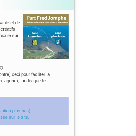
able et de
écréatifs
hicule sur
SO.
ntre) ceci pour faciliter la
a lagune), tandis que les
sation plus bas)
sse sur le site.