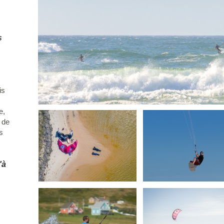
s
is
e,
e de
s
'à