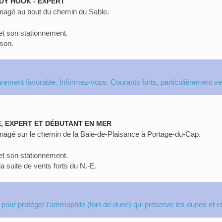
NDY HOOK - EXPERT
agé au bout du chemin du Sable.
e et son stationnement.
son.
arement favorable. Informez-vous. Courants forts, particulièrement v
E, EXPERT ET DÉBUTANT EN MER
agé sur le chemin de la Baie-de-Plaisance à Portage-du-Cap.
e et son stationnement.
a suite de vents forts du N.-E.
pour protéger l'ammophile (foin de dune) qui préserve les dunes et r