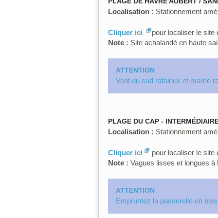
PLAGE DE HAVRE AUBERT / SA
Localisation :
Stationnement amén
Cliquer ici
pour localiser le sit
Note :
Site achalandé en haute sai
ATTENTION
Vent du sud rafaleux et marée r
PLAGE DU CAP - INTERMÉDIAIR
Localisation :
Stationnement amén
Cliquer ici
pour localiser le sit
Note :
Vagues lisses et longues à l
ATTENTION
Empruntez la passerelle en bois 