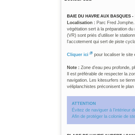
BAIE DU HAVRE AUX BASQUES -
Localisation :
Parc Fred Jomphe. S
végétation sert à la préparation du m
(VR) sont priés d'utiliser le statio
l'accotement qui sert de piste cycl
Cliquer ici
pour localiser le sit
Note :
Zone d'eau peu profonde, p
Il est préférable de respecter la zon
navigation. Les kitesurfers se tien
véliplanchistes préconisent le plan 
ATTENTION
Évitez de naviguer à l'intérieur 
Afin de protéger la colonie de ste