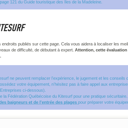
page 121 du Guide touristique des Îles de la Madeleine.
ITESURF
 endroits publiés sur cette page. Cela vous aidera à localiser les meil
veaux de difficulté, de débutant à expert.
Attention, cette évaluation
.
itesurf ne peuvent remplacer l'expérience, le jugement et les conseils
ossédez votre équipement, n'hésitez pas à faire appel aux entrepris
 Entreprises ci-dessous).
e la Fédération Québécoise du Kitesurf pour une pratique sécuritaire
es baigneurs et de l'entrée des plages
pour préparer votre équip