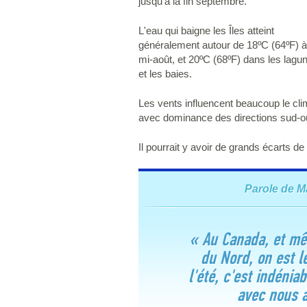
jusqu'à la fin septembre.
L'eau qui baigne les Îles atteint
généralement autour de 18ºC (64ºF) à
mi-août, et 20ºC (68ºF) dans les lagu
et les baies.
Les vents influencent beaucoup le clim
avec dominance des directions sud-ou
Il pourrait y avoir de grands écarts d
Parole de M
« Au Canada, et m
du Nord, on est l
l'été, c'est indénia
avec nous a