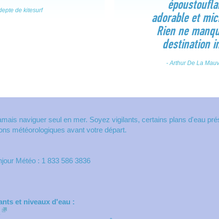
époustoufla
epte de kitesurf
adorable et mic
Rien ne manqu
destination i
- Arthur De La Mauvi
is naviguer seul en mer. Soyez vigilants, certains plans d'eau pré
tions météorologiques avant votre départ.
njour Météo : 1 833 586 3836
nts et niveaux d'eau :