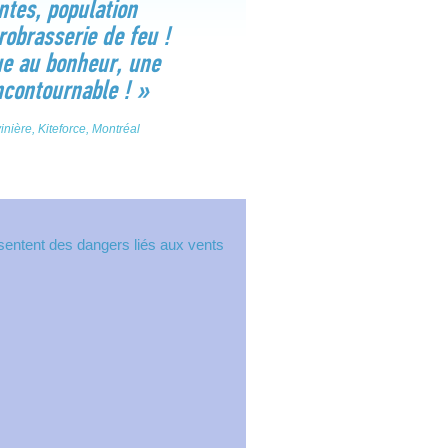
ntes, population
robrasserie de feu !
e au bonheur, une
ncontournable ! »
nière, Kiteforce, Montréal
sentent des dangers liés aux vents