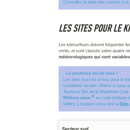
Consultez la table des marées à la 
LES SITES POUR LE K
Les kitesurfeurs doivent fréquenter les
vents, et sont classés selon quatre ni
météorologiques qui sont variables
La prudence est de mise !
Les sites d'accès à l'eau pour le k
conditions locales. Même si vous p
Tourisme Îles de la Madeleine (voir
Référez-vous
au code d'étique d
Veillez à toujours vous tenir à
50m d
Secteur sud