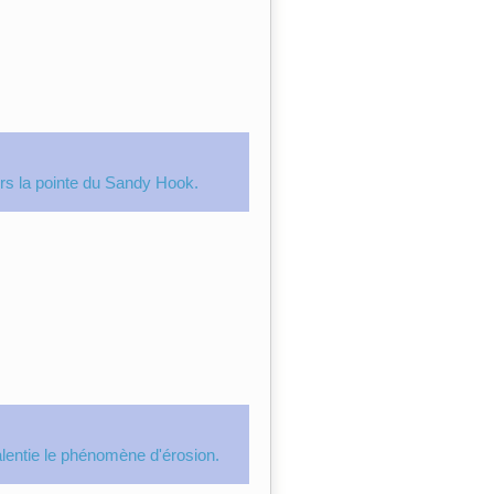
ers la pointe du Sandy Hook.
alentie le phénomène d'érosion.