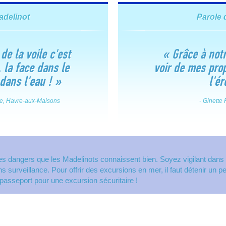
adelinot
Parole 
de la voile c'est
« G
râce à notr
, la face dans le
voir de mes prop
 dans l'eau !
»
l'é
de, Havre-aux-Maisons
- Ginette
des dangers que les Madelinots connaissent bien. Soyez vigilant dans v
ns surveillance. Pour offrir des excursions en mer, il faut détenir u
passeport pour une excursion sécuritaire !