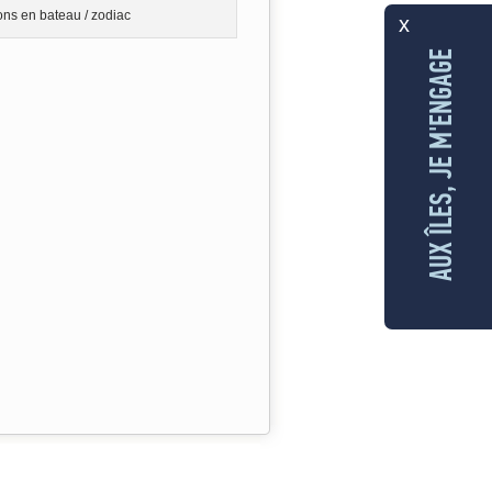
ons en bateau / zodiac
x
AUX ÎLES, JE M'ENGAGE