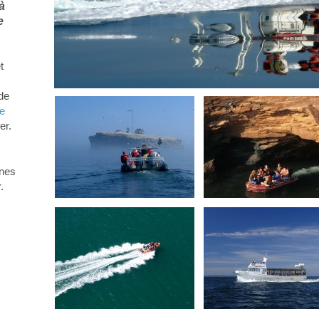
à
e
t
 de
ie
er.
nnes
.