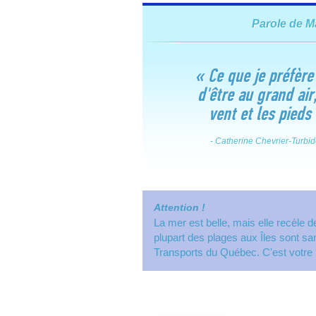
Parole de M
«
Ce que je préfère 
d'être au grand air
vent et les pieds
- Catherine Chevrier-Turbi
Attention !
La mer est belle, mais elle recèle 
plupart des plages aux Îles sont sa
Transports du Québec. C'est votre 