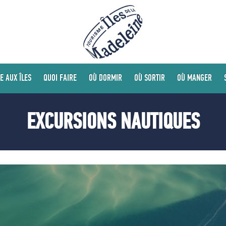
E AUX ÎLES
QUOI FAIRE
OÙ DORMIR
OÙ SORTIR
OÙ MANGER
EXCURSIONS NAUTIQUES