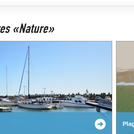
ires «Nature»
Pla