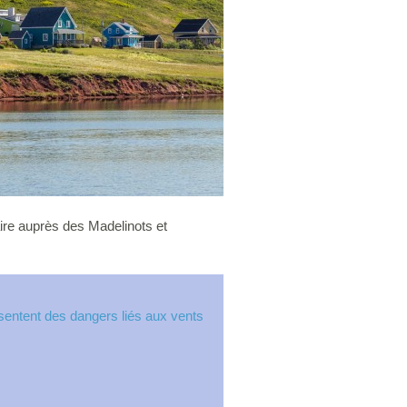
aire auprès des Madelinots et
sentent des dangers liés aux vents