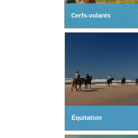
Cerfs-volants
Équitation