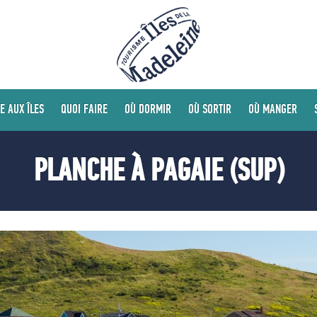
E AUX ÎLES
QUOI FAIRE
OÙ DORMIR
OÙ SORTIR
OÙ MANGER
PLANCHE À PAGAIE (SUP)