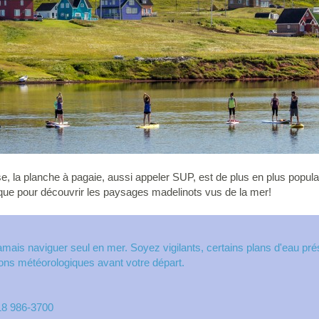
e, la planche à pagaie, aussi appeler SUP, est de plus en plus popul
tique pour découvrir les paysages madelinots vus de la mer!
is naviguer seul en mer. Soyez vigilants, certains plans d'eau pré
tions météorologiques avant votre départ.
418 986-3700