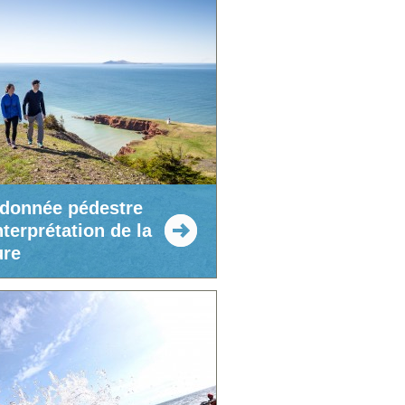
donnée pédestre
nterprétation de la
ure