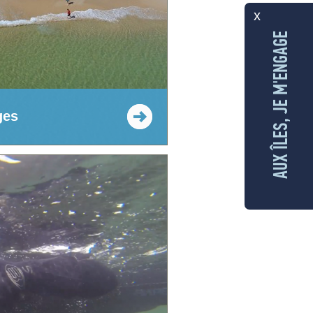
x
AUX ÎLES, JE M'ENGAGE
ges