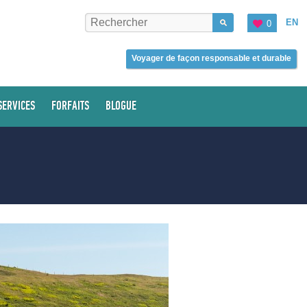
EN
0
Voyager de façon responsable et durable
SERVICES
FORFAITS
BLOGUE