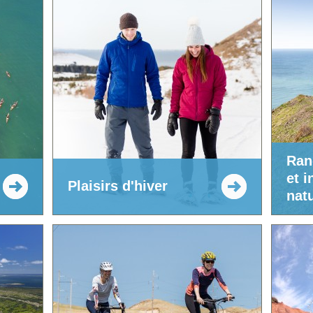
Ran
et i
Plaisirs d'hiver
nat