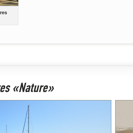
res
ires «Nature»