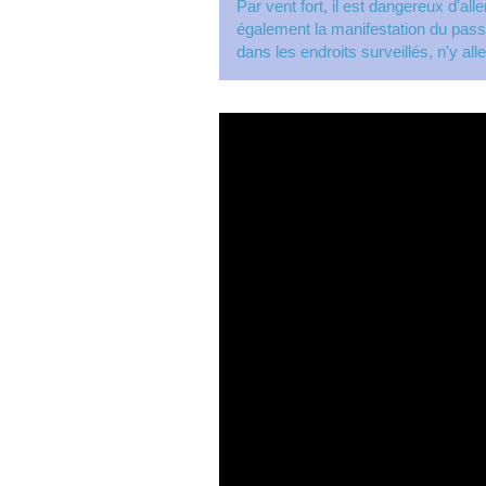
Par vent fort, il est dangereux d'a
également la manifestation du passa
dans les endroits surveillés, n'y al