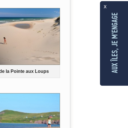
x
AUX ÎLES, JE M'ENGAGE
de la Pointe aux Loups