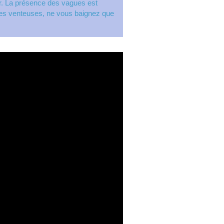
eur. La présence des vagues est
nées venteuses, ne vous baignez que