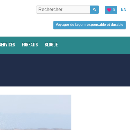
EN
0
Voyager de façon responsable et durable
SERVICES
FORFAITS
BLOGUE