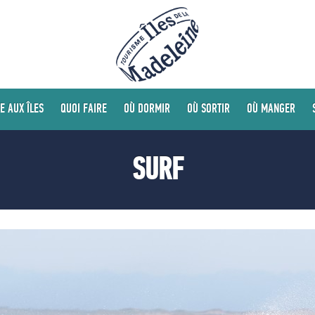
E AUX ÎLES
QUOI FAIRE
OÙ DORMIR
OÙ SORTIR
OÙ MANGER
SURF