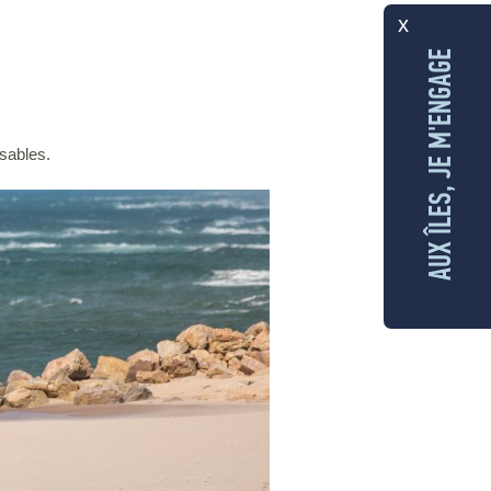
x
AUX ÎLES, JE M'ENGAGE
sables.