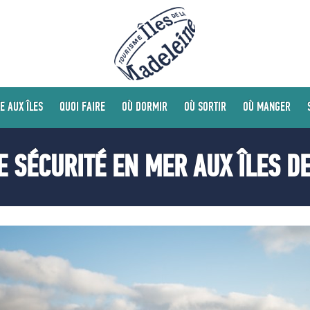
E AUX ÎLES
QUOI FAIRE
OÙ DORMIR
OÙ SORTIR
OÙ MANGER
E SÉCURITÉ EN MER AUX ÎLES D