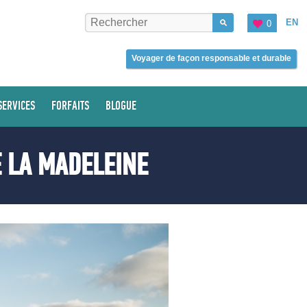
EN
0
Voyager de façon responsable et durable
SERVICES
FORFAITS
BLOGUE
E LA MADELEINE