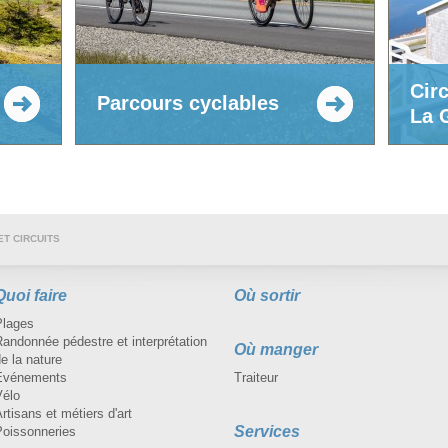
Cir
Parcours cyclables
La 
ET CIRCUITS
Quoi faire
Où sortir
Plages
andonnée pédestre et interprétation
Où manger
e la nature
Événements
Traiteur
Vélo
rtisans et métiers d'art
Services
Poissonneries