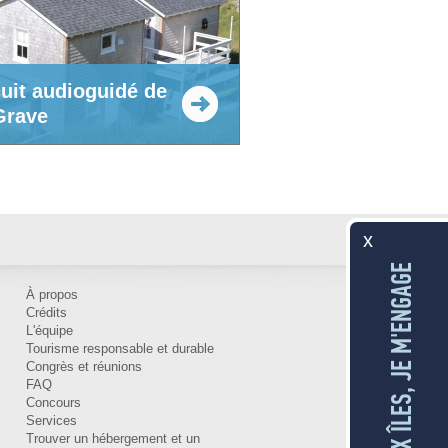
cuit audioguidé de
Grave
x
AUX ÎLES, JE M'ENGAGE
À propos
Crédits
L'équipe
Tourisme responsable et durable
Congrès et réunions
FAQ
Concours
Services
Trouver un hébergement et un