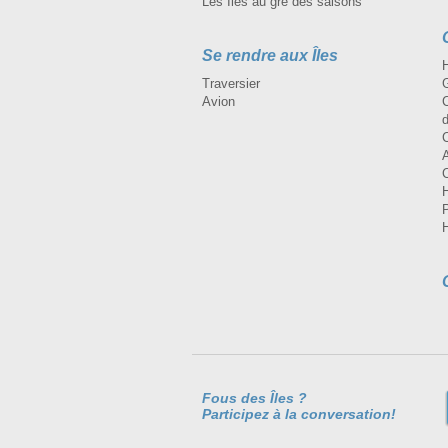
Les Îles au gré des saisons
Se rendre aux Îles
H
Traversier
Avion
Fous des Îles ?
Participez à la conversation!