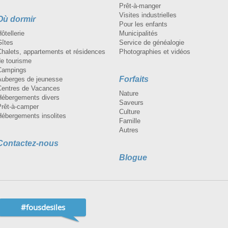
Prêt-à-manger
Visites industrielles
Où dormir
Pour les enfants
ôtellerie
Municipalités
Gîtes
Service de généalogie
Chalets, appartements et résidences
Photographies et vidéos
de tourisme
Campings
Forfaits
Auberges de jeunesse
Centres de Vacances
Nature
Hébergements divers
Saveurs
Prêt-à-camper
Culture
Hébergements insolites
Famille
Autres
Contactez-nous
Blogue
#fousdesiles