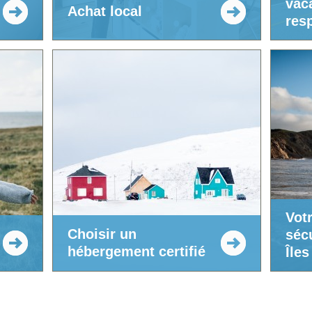
vac
Achat local
res
Vot
Choisir un
séc
hébergement certifié
Îles