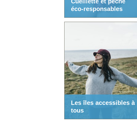
Cueillette et pêche
éco-responsables
Les îles accessibles à
tous