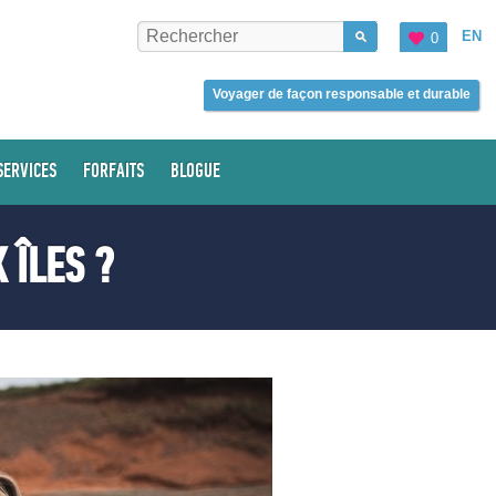
EN
0
Voyager de façon responsable et durable
SERVICES
FORFAITS
BLOGUE
 ÎLES ?