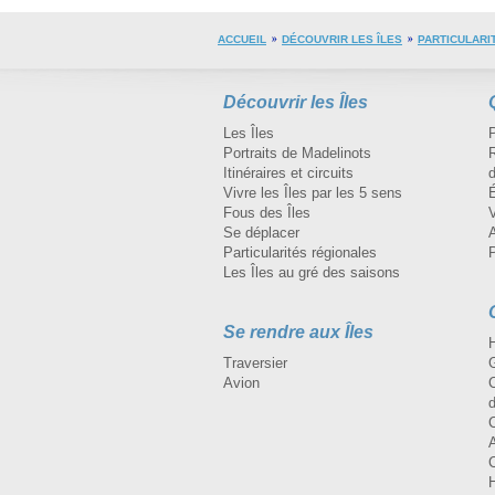
ACCUEIL
DÉCOUVRIR LES ÎLES
PARTICULARI
Découvrir les Îles
Les Îles
Portraits de Madelinots
R
Itinéraires et circuits
d
Vivre les Îles par les 5 sens
Fous des Îles
Se déplacer
A
Particularités régionales
Les Îles au gré des saisons
Se rendre aux Îles
H
Traversier
Avion