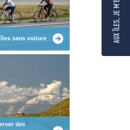
AUX ÎLES, JE M'ENGAGE
Îles sans voiture
erver des