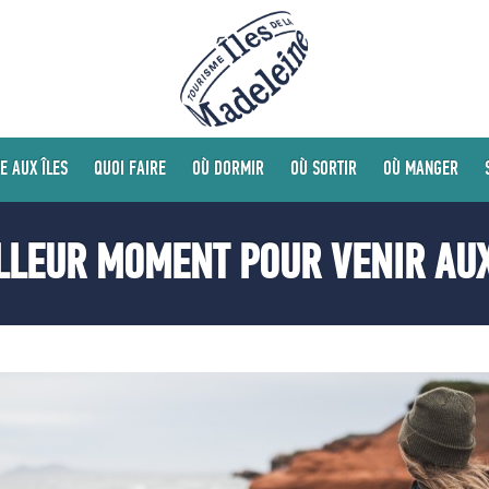
E AUX ÎLES
QUOI FAIRE
OÙ DORMIR
OÙ SORTIR
OÙ MANGER
LLEUR MOMENT POUR VENIR AUX