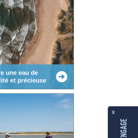
re une eau de
ité et précieuse
x