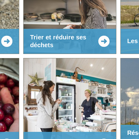
Trier et réduire ses
Les 
déchets
Rés