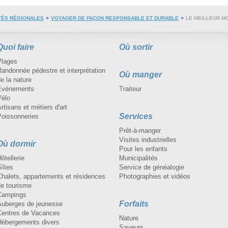
TÉS RÉGIONALES
VOYAGER DE FAÇON RESPONSABLE ET DURABLE
LE MEILLEUR M
Quoi faire
Où sortir
Plages
andonnée pédestre et interprétation
Où manger
e la nature
Événements
Traiteur
Vélo
rtisans et métiers d'art
Services
Poissonneries
Prêt-à-manger
Visites industrielles
Où dormir
Pour les enfants
ôtellerie
Municipalités
Gîtes
Service de généalogie
Chalets, appartements et résidences
Photographies et vidéos
de tourisme
Campings
Forfaits
Auberges de jeunesse
Centres de Vacances
Nature
Hébergements divers
Saveurs