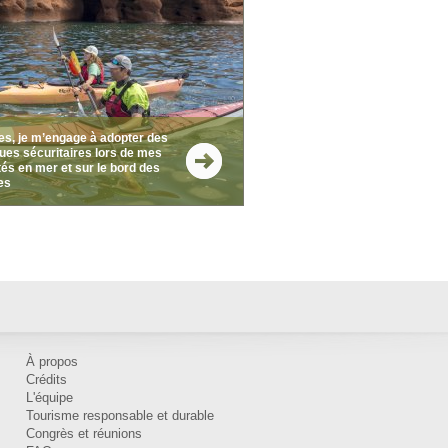
les, je m’engage à adopter des
ques sécuritaires lors de mes
tés en mer et sur le bord des
es
À propos
Crédits
L'équipe
Tourisme responsable et durable
Congrès et réunions