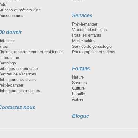
Vélo
rtisans et métiers d'art
Services
Poissonneries
Prêt-à-manger
Visites industrielles
Où dormir
Pour les enfants
ôtellerie
Municipalités
Gîtes
Service de généalogie
Chalets, appartements et résidences
Photographies et vidéos
de tourisme
Campings
Forfaits
Auberges de jeunesse
Centres de Vacances
Nature
Hébergements divers
Saveurs
Prêt-à-camper
Culture
Hébergements insolites
Famille
Autres
Contactez-nous
Blogue