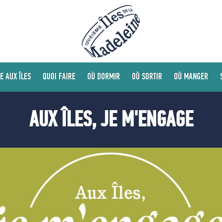
E AUX ÎLES
QUOI FAIRE
OÙ DORMIR
OÙ SORTIR
OÙ MANGER
AUX ÎLES, JE M'ENGAGE