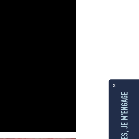
x
AUX ÎLES, JE M'ENGAGE