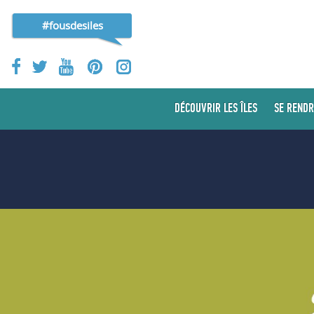
#fousdesiles
DÉCOUVRIR LES ÎLES
SE RENDR