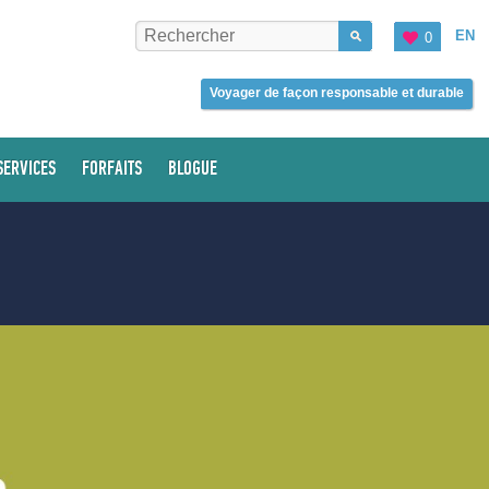
EN
0
Voyager de façon responsable et durable
SERVICES
FORFAITS
BLOGUE