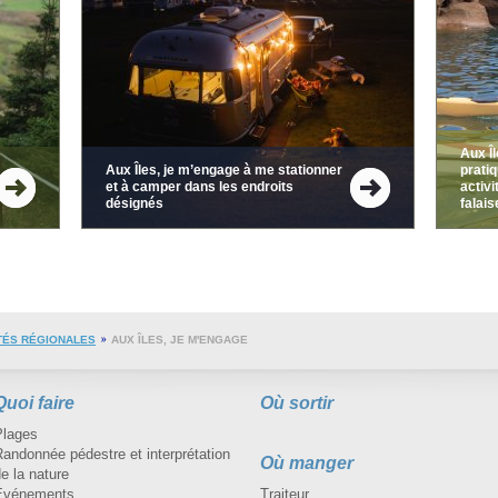
Aux Î
Aux Îles, je m’engage à me stationner
prati
et à camper dans les endroits
activi
désignés
falais
TÉS RÉGIONALES
AUX ÎLES, JE M'ENGAGE
Quoi faire
Où sortir
Plages
andonnée pédestre et interprétation
Où manger
e la nature
Événements
Traiteur