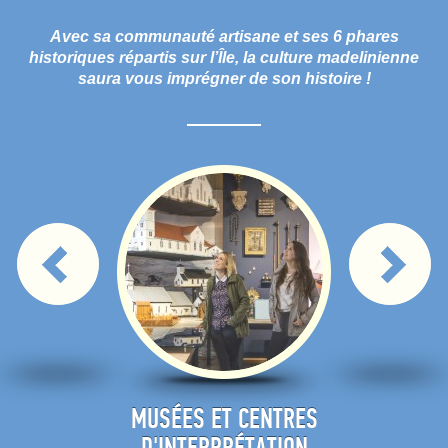
Avec sa communauté artisane et ses 6 phares
historiques répartis sur l’Île, la culture madelinienne
saura vous imprégner de son histoire !
'ART ET
MUSÉES ET CENTRES
ÉVÉ
POSITIONS
D'INTERPRÉTATION