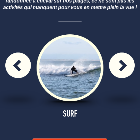
randonnée à cheval sur nos plages, ce ne sont pas les
activités qui manquent pour vous en mettre plein la vue !
O
SURF
EXCURSI
E