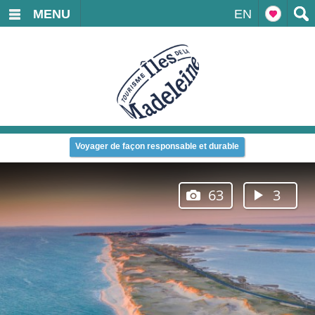
MENU
EN
Voyager de façon responsable et durable
63
3