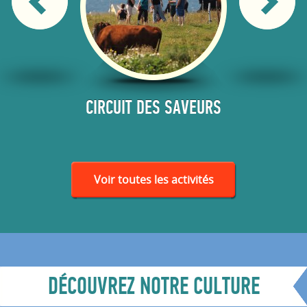
ONS
CIRCUIT DES SAVEURS
F
LES ET
SERIES
Voir toutes les activités
DÉCOUVREZ NOTRE CULTURE