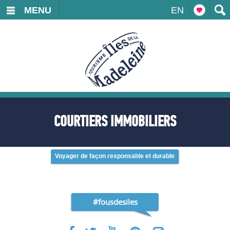
MENU
EN
COURTIERS IMMOBILIERS
Voyager de façon responsable et durable
#fousdesiles