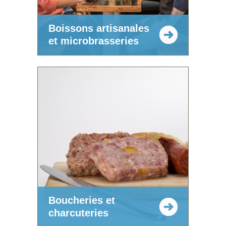
Boissons artisanales
et microbrasseries
Boucheries et
charcuteries