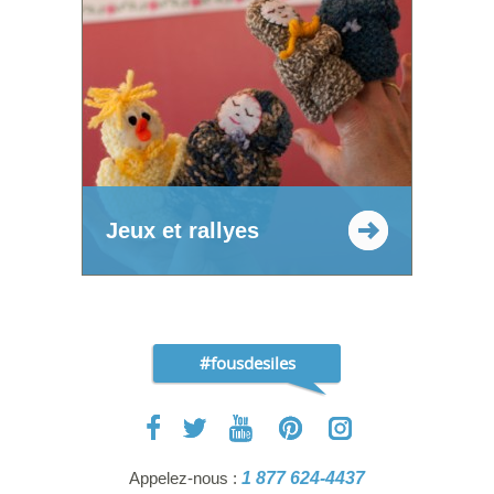
Jeux et rallyes
#fousdesiles
Appelez-nous :
1 877 624-4437