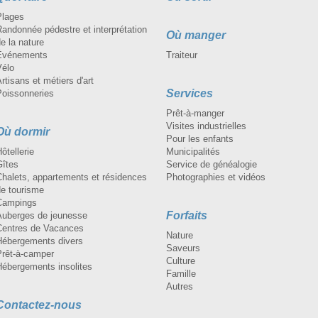
Plages
andonnée pédestre et interprétation
Où manger
e la nature
Événements
Traiteur
Vélo
rtisans et métiers d'art
Services
Poissonneries
Prêt-à-manger
Visites industrielles
Où dormir
Pour les enfants
ôtellerie
Municipalités
Gîtes
Service de généalogie
Chalets, appartements et résidences
Photographies et vidéos
de tourisme
Campings
Forfaits
Auberges de jeunesse
Centres de Vacances
Nature
Hébergements divers
Saveurs
Prêt-à-camper
Culture
Hébergements insolites
Famille
Autres
Contactez-nous