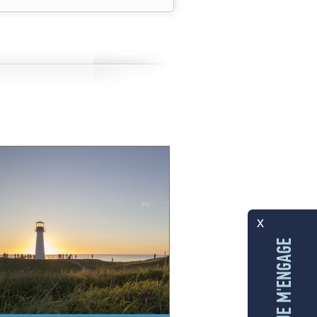
x
AUX ÎLES, JE M'ENGAGE