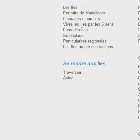
Les Îles
Portraits de Madelinots
R
Itinéraires et circuits
d
Vivre les Îles par les 5 sens
Fous des Îles
Se déplacer
A
Particularités régionales
Les Îles au gré des saisons
Se rendre aux Îles
H
Traversier
Avion