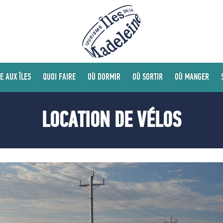
E AUX ÎLES
QUOI FAIRE
OÙ DORMIR
OÙ SORTIR
OÙ MANGER
LOCATION DE VÉLOS