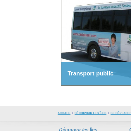
Transport public
ACCUEIL
DÉCOUVRIR LES ÎLES
SE DÉPLACE
Découvrir les Îles