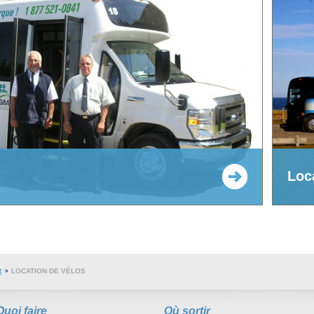
Loc
R
LOCATION DE VÉLOS
Quoi faire
Où sortir