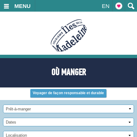
MENU
EN
OÙ MANGER
Voyager de façon responsable et durable
Prêt-à-manger
Dates
Localisation