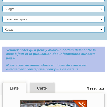
Budget
Caractéristiques
Repas
Veuillez noter qu'il peut y avoir un certain délai entre la
mise à jour et la publication des informations sur cette
page.
Nous vous recommandons toujours de contacter
directement l'entreprise pour plus de détails.
Liste
Carte
9 résultats