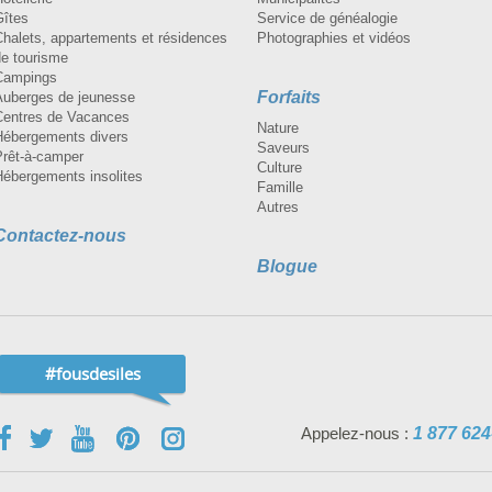
Gîtes
Service de généalogie
Chalets, appartements et résidences
Photographies et vidéos
de tourisme
Campings
Forfaits
Auberges de jeunesse
Centres de Vacances
Nature
Hébergements divers
Saveurs
Prêt-à-camper
Culture
Hébergements insolites
Famille
Autres
Contactez-nous
Blogue
#fousdesiles
Appelez-nous :
1 877 624