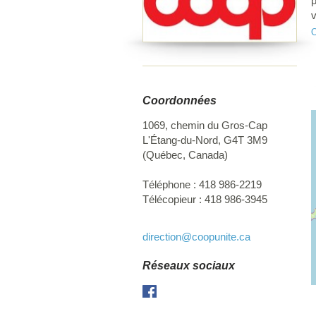
p
v
m
O
m
Coordonnées
1069, chemin du Gros-Cap
L'Étang-du-Nord
,
G4T 3M9
(
Québec
,
Canada
)
Téléphone :
418 986-2219
Télécopieur :
418 986-3945
direction
@coopunite.ca
Réseaux sociaux
Facebook