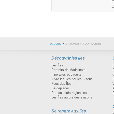
P
C
ACCUEIL
IGA MAGASIN COOP L'UNITÉ
Découvrir les Îles
Les Îles
Portraits de Madelinots
R
Itinéraires et circuits
d
Vivre les Îles par les 5 sens
Fous des Îles
Se déplacer
A
Particularités régionales
Les Îles au gré des saisons
Se rendre aux Îles
H