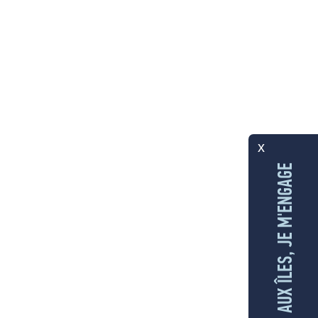
x
AUX ÎLES, JE M'ENGAGE