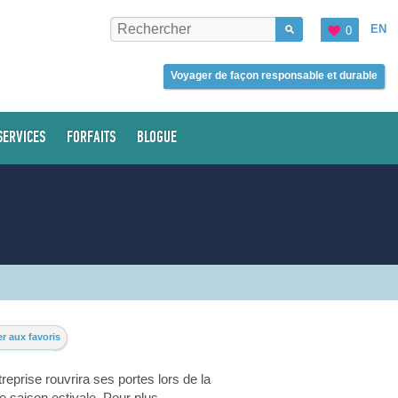
EN
0
Voyager de façon responsable et durable
SERVICES
FORFAITS
BLOGUE
r aux favoris
reprise rouvrira ses portes lors de la
e saison estivale. Pour plus