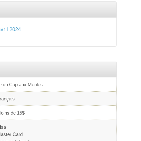
vril 2024
le du Cap aux Meules
rançais
oins de 15$
isa
aster Card