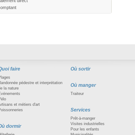
aiement direct
omptant
Quoi faire
Où sortir
Plages
andonnée pédestre et interprétation
Où manger
e la nature
Événements
Traiteur
Vélo
rtisans et métiers d'art
Services
Poissonneries
Prêt-à-manger
Visites industrielles
Où dormir
Pour les enfants
ôtellerie
Municipalités