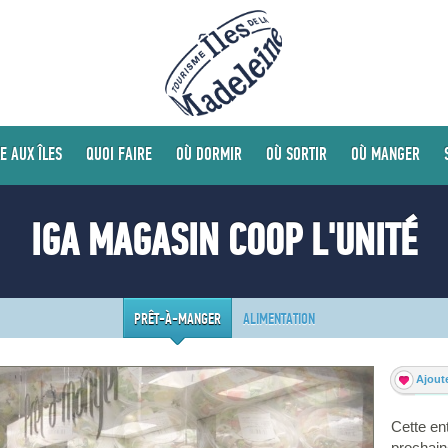
E AUX ÎLES
QUOI FAIRE
OÙ DORMIR
OÙ SORTIR
OÙ MANGER
IGA MAGASIN COOP L'UNITÉ
PRÊT-À-MANGER
ALIMENTATION
Ajoute
Cette ent
prochain