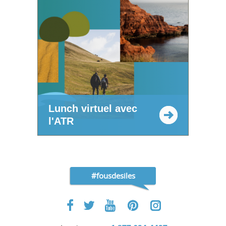
Lunch virtuel avec
l'ATR
#fousdesiles