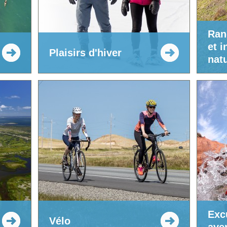
Ran
et i
Plaisirs d'hiver
nat
Exc
Vélo