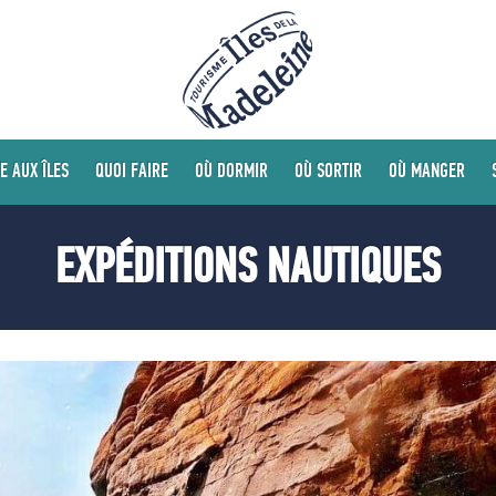
E AUX ÎLES
QUOI FAIRE
OÙ DORMIR
OÙ SORTIR
OÙ MANGER
EXPÉDITIONS NAUTIQUES