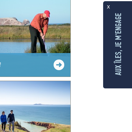
x
AUX ÎLES, JE M'ENGAGE
f