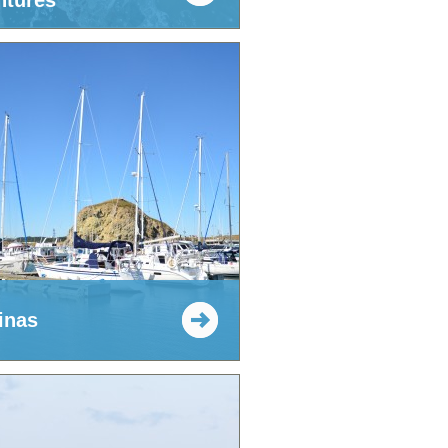
ntures
inas