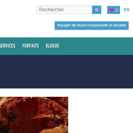
EN
0
Voyager de façon responsable et durable
SERVICES
FORFAITS
BLOGUE