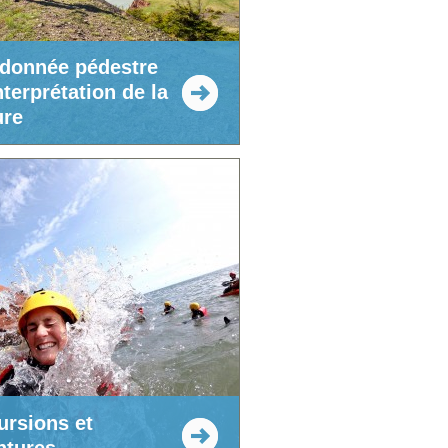
donnée pédestre
nterprétation de la
ure
ursions et