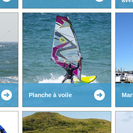
ave
Planche à voile
Mar