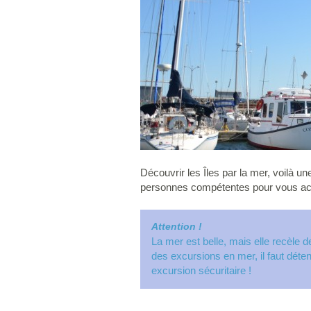
Découvrir les Îles par la mer, voilà u
personnes compétentes pour vous a
Attention !
La mer est belle, mais elle recèle 
des excursions en mer, il faut dét
excursion sécuritaire !