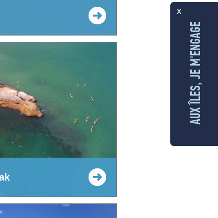
x
AUX ÎLES, JE M'ENGAGE
ak