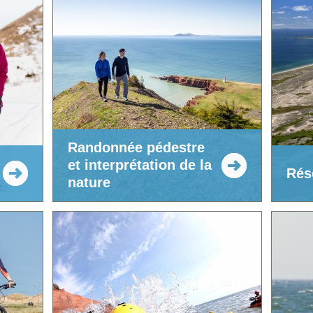
Randonnée pédestre
et interprétation de la
Rés
nature