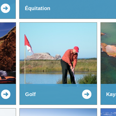
Équitation
Golf
Kay