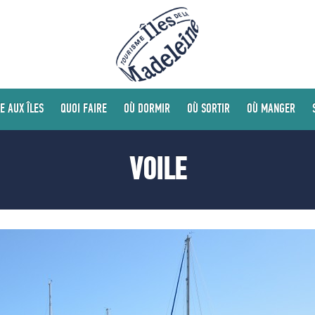
E AUX ÎLES
QUOI FAIRE
OÙ DORMIR
OÙ SORTIR
OÙ MANGER
VOILE