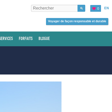
EN
0
Voyager de façon responsable et durable
SERVICES
FORFAITS
BLOGUE