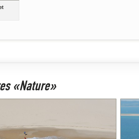
et
ires «Nature»