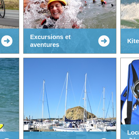
Excursions et
Kite
aventures
Loc