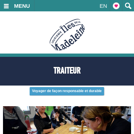
MENU
EN
TRAITEUR
Voyager de façon responsable et durable