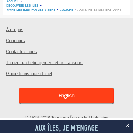
ACCUEIL
DÉCOUVRIR LES ÎLES
VIVRE LES ÎLES PAR LES 5 SENS
CULTURE
ARTISANS ET MÉTIERS D'ART
À propos
Concours
Contactez-nous
Trouver un hébergement et un transport
Guide touristique officiel
English
© 1534-2026 Tourisme Îles de la Madeleine
x
AUX ÎLES, JE M'ENGAGE