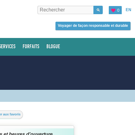
EN
0
Voyager de façon responsable et durable
SERVICES
FORFAITS
BLOGUE
r aux favoris
s et heures d'ouverture