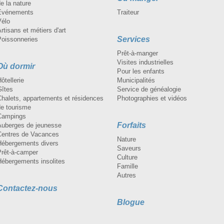
e la nature
Événements
Traiteur
Vélo
rtisans et métiers d'art
Services
Poissonneries
Prêt-à-manger
Visites industrielles
Où dormir
Pour les enfants
ôtellerie
Municipalités
Gîtes
Service de généalogie
Chalets, appartements et résidences
Photographies et vidéos
de tourisme
Campings
Forfaits
Auberges de jeunesse
Centres de Vacances
Nature
Hébergements divers
Saveurs
Prêt-à-camper
Culture
Hébergements insolites
Famille
Autres
Contactez-nous
Blogue