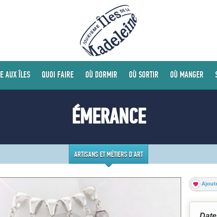
E AUX ÎLES
QUOI FAIRE
OÙ DORMIR
OÙ SORTIR
OÙ MANGER
ÉMERANCE
ARTISANS ET MÉTIERS D'ART
Ajoute
Date