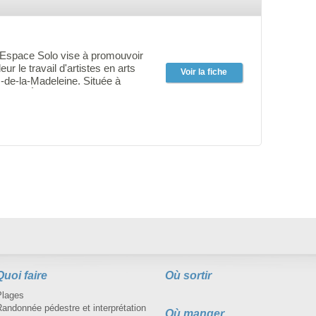
t Espace Solo vise à promouvoir
eur le travail d'artistes en arts
Voir la fiche
s-de-la-Madeleine. Située à
outique Émerance sur le quai,
vite à la découverte du talent
ant différents moyens
tistique. Située au coeur de
, le chemin du quai offre un
istique où qualité et raffinement
ndre tous vos sens. Venez voir!
Quoi faire
Où sortir
Plages
andonnée pédestre et interprétation
Où manger