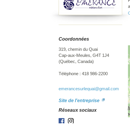
P
a
c
O
r
s
M
d
Coordonnées
m
g
319, chemin du Quai
d
Cap-aux-Meules
,
G4T 1J4
a
(
Québec
,
Canada
)
t
Téléphone :
418 986-2200
emerancesurlequai
@gmail.com
Site de l'entreprise
Réseaux sociaux
Facebook
Instagram