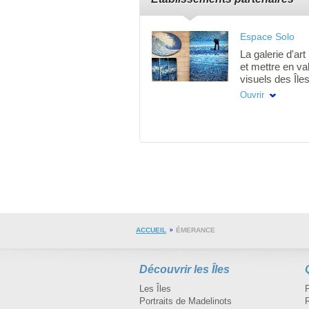
Espace Solo
La galerie d'ar
et mettre en val
visuels des Île
l'étage de la b
Ouvrir
notre galerie in
créateur utilis
d'expression ar
Cap-aux-Meules
rendez-vous art
sauront surpre
ACCUEIL
ÉMERANCE
Découvrir les Îles
Les Îles
Portraits de Madelinots
R