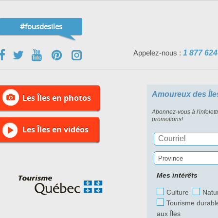
#fousdesiles
Appelez-nous :
1 877 624
Amoureux des Île
Les Îles en photos
Abonnez-vous à l'infolett
promotions!
Les Îles en vidéos
Province
Mes intérêts
Culture
Natu
Tourisme durabl
aux Îles