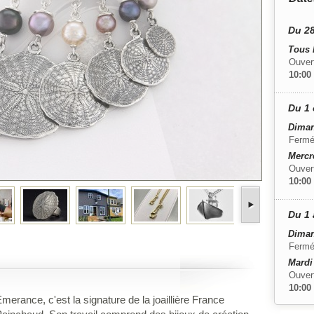
Du 28
Tous 
Ouver
10:00
Du 1 
Diman
Ferm
Mercr
Ouver
10:00
Du 1 
Diman
Ferm
Mardi
Ouver
10:00
merance, c'est la signature de la joaillière France