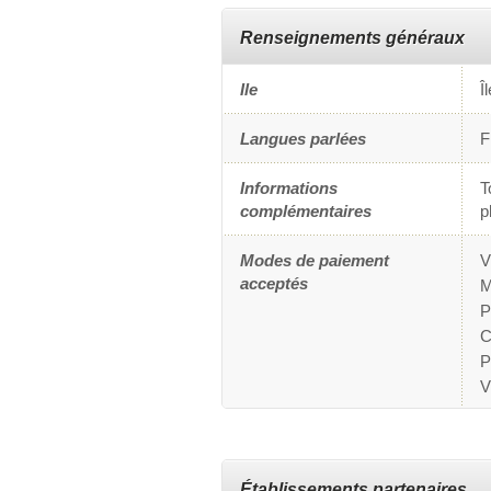
Renseignements généraux
Ile
Î
Langues parlées
F
Informations
T
complémentaires
p
Modes de paiement
V
acceptés
M
P
C
P
V
Établissements partenaires