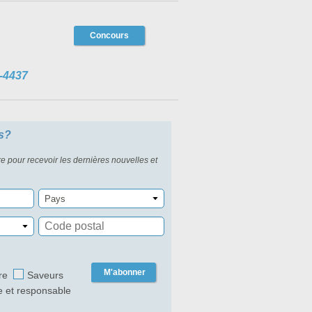
Concours
-4437
s?
re pour recevoir les dernières nouvelles et
Pays
M'abonner
re
Saveurs
e et responsable