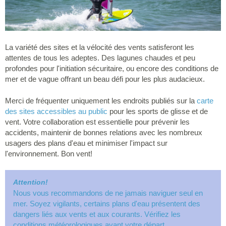
La variété des sites et la vélocité des vents satisferont les
attentes de tous les adeptes. Des lagunes chaudes et peu
profondes pour l'initiation sécuritaire, ou encore des conditions de
mer et de vague offrant un beau défi pour les plus audacieux.
Merci de fréquenter uniquement les endroits publiés sur la
carte
des sites accessibles au public
pour les sports de glisse et de
vent. Votre collaboration est essentielle pour prévenir les
accidents, maintenir de bonnes relations avec les nombreux
usagers des plans d'eau et minimiser l'impact sur
l'environnement. Bon vent!
Attention!
Nous vous recommandons de ne jamais naviguer seul en
mer. Soyez vigilants, certains plans d'eau présentent des
dangers liés aux vents et aux courants. Vérifiez les
conditions météorologiques avant votre départ.