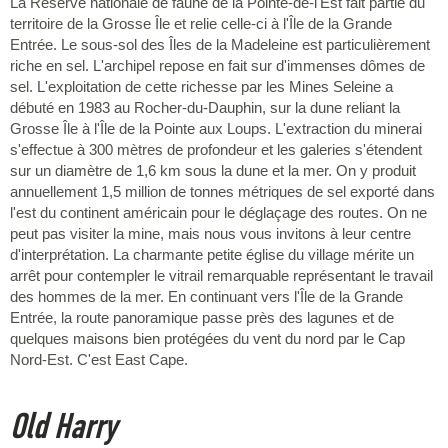
La Réserve nationale de faune de la Pointe-de-l'Est fait partie du
territoire de la Grosse Île et relie celle-ci à l'Île de la Grande
Entrée. Le sous-sol des Îles de la Madeleine est particulièrement
riche en sel. L'archipel repose en fait sur d'immenses dômes de
sel. L'exploitation de cette richesse par les Mines Seleine a
débuté en 1983 au Rocher-du-Dauphin, sur la dune reliant la
Grosse Île à l'Île de la Pointe aux Loups. L'extraction du minerai
s'effectue à 300 mètres de profondeur et les galeries s'étendent
sur un diamètre de 1,6 km sous la dune et la mer. On y produit
annuellement 1,5 million de tonnes métriques de sel exporté dans
l'est du continent américain pour le déglaçage des routes. On ne
peut pas visiter la mine, mais nous vous invitons à leur centre
d'interprétation. La charmante petite église du village mérite un
arrêt pour contempler le vitrail remarquable représentant le travail
des hommes de la mer. En continuant vers l'Île de la Grande
Entrée, la route panoramique passe près des lagunes et de
quelques maisons bien protégées du vent du nord par le Cap
Nord-Est. C'est East Cape.
Old Harry