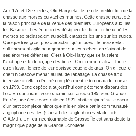
Aux 17e et 18e siècles, Old-Harry était le lieu de prédilection de la
chasse aux morses ou vaches marines. Cette chasse aurait été
la raison principale de la venue des premiers Européens aux Îles,
les Basques. Les échoueries désignent les lieux rocheux où les
morses se prélassaient au soleil, entassés les uns sur les autres.
Quoique très gros, presque autant qu'un boeuf, le morse était
suffisamment agile pour grimper sur les rochers en s'aidant de
ses énormes défenses. C'est à Old-Harry que se faisaient
l'abattage et le dépeçage des bêtes. On commercialisait l'huile
qu'on faisait fondre de leur épaisse couche de gras. On dit que le
chemin Seacow menait au lieu de l'abattage. La chasse fût si
intensive qu'elle a décimé complètement le troupeau de morses
en 1799. Cette espèce a aujourd'hui complètement disparu des
Îles. En continuant votre chemin sur la route 199, vers Grande-
Entrée, une école construite en 1921, abrite aujourd'hui le coeur
d'un petit complexe historique mis en place par la communauté
anglophone des Îles (Conseil des anglophones Madelinots -
C.A.M.I.). Un lieu incontournable de Grosse Île est sans doute la
magnifique plage de la Grande Échouerie.