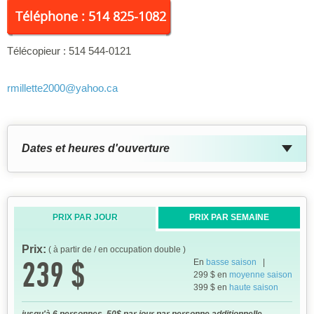
Téléphone : 514 825-1082
Télécopieur :
514 544-0121
rmillette2000
@yahoo.ca
Dates et heures d'ouverture
PRIX PAR JOUR
PRIX PAR SEMAINE
Prix:
( à partir de / en occupation double )
239 $
En
basse saison
|
299 $ en
moyenne saison
399 $ en
haute saison
jusqu'à 6 personnes, 50$ par jour par personne additionnelle