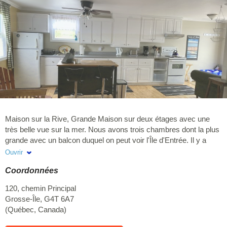
Maison sur la Rive, Grande Maison sur deux étages avec une
très belle vue sur la mer. Nous avons trois chambres dont la plus
grande avec un balcon duquel on peut voir l'Île d'Entrée. Il y a
aussi 2 patios desquels on voit l'Île Brion au nord. Vous pourrez y
Ouvrir
observer les plus beaux couchers de soleil sur la mer. La plage la
Coordonnées
plus proche est celle de la Dune-du-Nord située à proximité
environ 5 minutes à pieds, elle offre plus de 50 km de sable fin.
120, chemin Principal
Une autre superbe plage est la Grande-Échouerie à Old-Harry
Grosse-Île
,
G4T 6A7
environ 10 minutes en voiture. Nous avons aussi accès à l'eau au
(
Québec
,
Canada
)
bout du terrain. Les animaux ne sont pas acceptés.