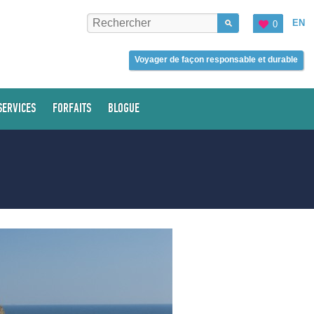
EN
0
Voyager de façon responsable et durable
SERVICES
FORFAITS
BLOGUE