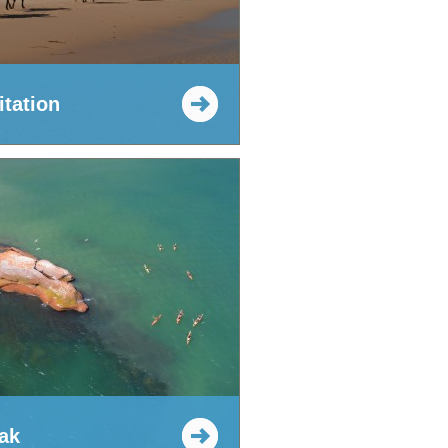
itation
ak