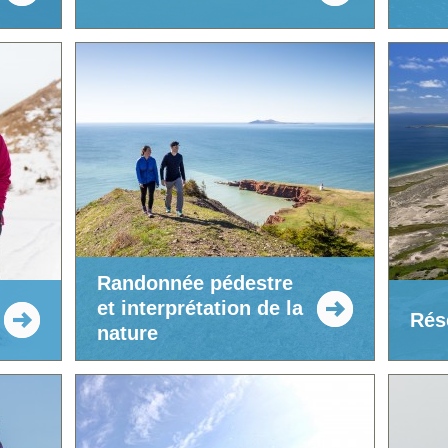
Randonnée pédestre
et interprétation de la
Rés
nature