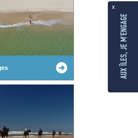
x
AUX ÎLES, JE M'ENGAGE
ges