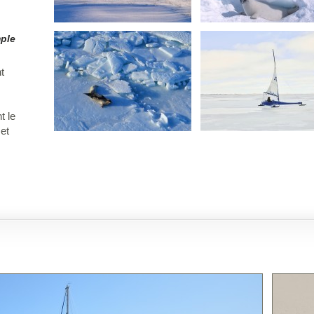
mple
t
t le
 et