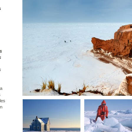
s
s
s
la
s
les
un