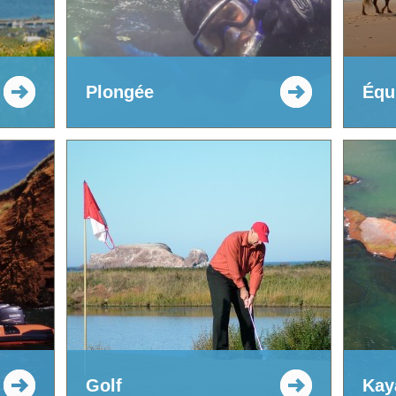
Plongée
Équ
Golf
Kay