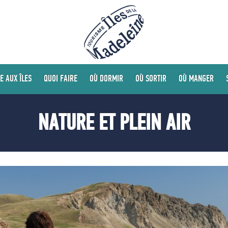
E AUX ÎLES
QUOI FAIRE
OÙ DORMIR
OÙ SORTIR
OÙ MANGER
NATURE ET PLEIN AIR