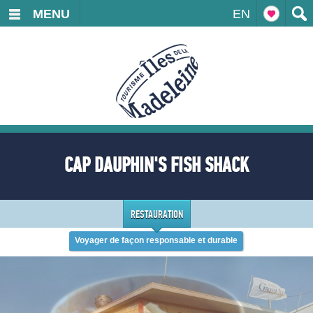
MENU
EN
CAP DAUPHIN'S FISH SHACK
RESTAURATION
Voyager de façon responsable et durable