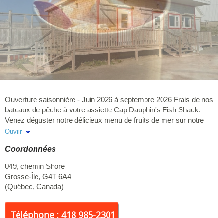
Ouverture saisonnière - Juin 2026 à septembre 2026 Frais de nos
bateaux de pêche à votre assiette Cap Dauphin's Fish Shack.
Venez déguster notre délicieux menu de fruits de mer sur notre
terrasse.
Ouvrir
Coordonnées
049, chemin Shore
Grosse-Île
,
G4T 6A4
(
Québec
,
Canada
)
Téléphone : 418 985-2301