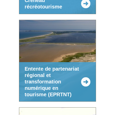
Créneau
récréotourisme
Entente de partenariat
régional et
transformation
numérique en
tourisme (EPRTNT)