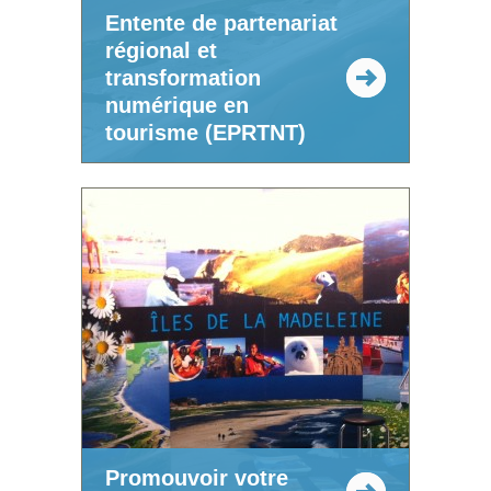
Entente de partenariat
régional et
transformation
numérique en
tourisme (EPRTNT)
Promouvoir votre