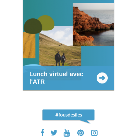
Lunch virtuel avec
l'ATR
#fousdesiles