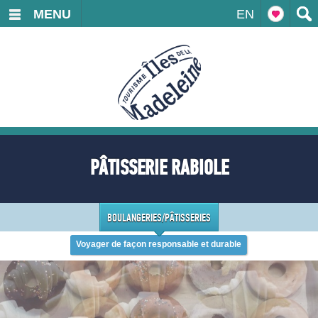
MENU
EN
PÂTISSERIE RABIOLE
BOULANGERIES/PÂTISSERIES
Voyager de façon responsable et durable