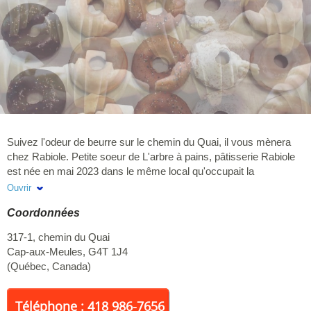
Suivez l'odeur de beurre sur le chemin du Quai, il vous mènera
chez Rabiole. Petite soeur de L'arbre à pains, pâtisserie Rabiole
est née en mai 2023 dans le même local qu'occupait la
boulangerie. Au menu, viennoiseries, biscuits, granola, fougasses
Ouvrir
et autres confections toutes faites sur place, à la main. La mise
Coordonnées
en valeur des richesses du territoire nous tient à coeur (petits
fruits sauvages, fleurs des champs, miel local, sel de mer.)
317-1, chemin du Quai
Cap-aux-Meules
,
G4T 1J4
(
Québec
,
Canada
)
Téléphone : 418 986-7656