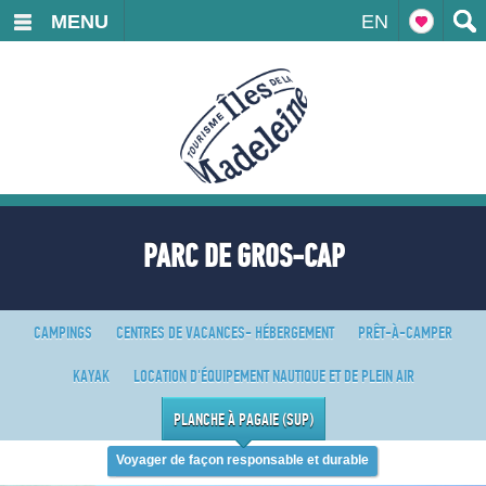
MENU
EN
PARC DE GROS-CAP
CAMPINGS
CENTRES DE VACANCES- HÉBERGEMENT
PRÊT-À-CAMPER
KAYAK
LOCATION D'ÉQUIPEMENT NAUTIQUE ET DE PLEIN AIR
PLANCHE À PAGAIE (SUP)
Voyager de façon responsable et durable