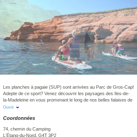
Les planches à pagaie (SUP) sont arrivées au Parc de Gros-Cap!
Adepte de ce sport? Venez découvrir les paysages des Iles-de-
la-Madeleine en vous promenant le long de nos belles falaises de
grès rouge qui sauront vous émerveiller. De plus, avec cette
Ouvrir
formule location, découvrez un coin des Iles dont vous rêvez
Coordonnées
depuis longtemps et ce, par vous même. N'hésitez pas à vous
informer à propos des autres activités proposées par le Parc, soit
74, chemin du Camping
nos courtes et longues randonnées de kayak de mer ainsi que la
L'Étang-du-Nord
,
G4T 3P2