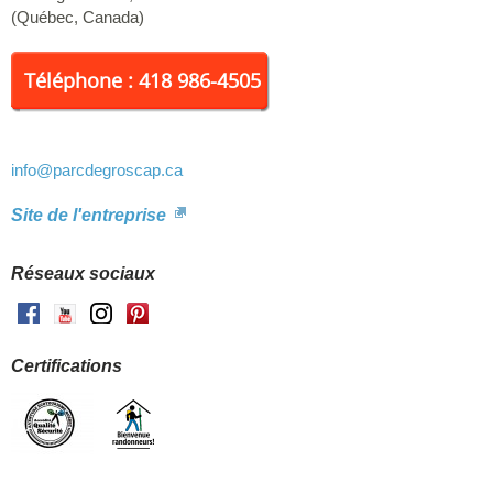
location de kayaks récréatifs.
(
Québec
,
Canada
)
Téléphone : 418 986-4505
info
@parcdegroscap.ca
Site de l'entreprise
Réseaux sociaux
Facebook
Youtube
Instagram
Pinterest
Certifications