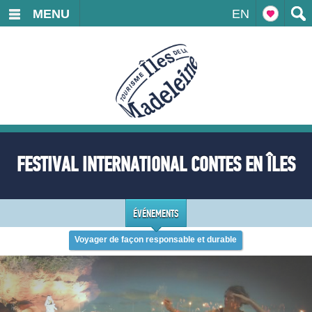
MENU
EN
FESTIVAL INTERNATIONAL CONTES EN ÎLES
ÉVÉNEMENTS
Voyager de façon responsable et durable