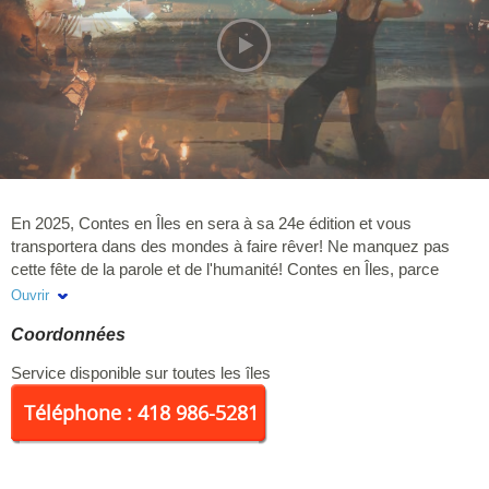
En 2025, Contes en Îles en sera à sa 24e édition et vous
transportera dans des mondes à faire rêver! Ne manquez pas
cette fête de la parole et de l'humanité! Contes en Îles, parce
qu'on aime les histoires, les fabulations, les imaginaires variés
Ouvrir
d'ici et d'ailleurs. Contes en Îles pour rêver, s'évader, rire, être
Coordonnées
touché. Dès que la programmation sera complétée, elle sera
mise en ligne sur le site de Contes en Îles.
Service disponible sur toutes les îles
Téléphone : 418 986-5281