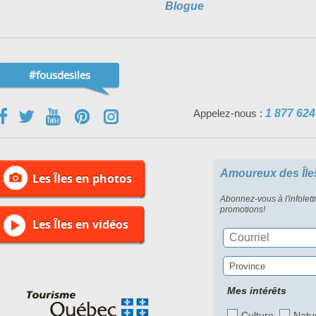
Blogue
#fousdesiles
Appelez-nous :
1 877 624
Amoureux des Île
Les Îles en photos
Abonnez-vous à l'infolett
promotions!
Les Îles en vidéos
Province
Mes intérêts
Culture
Natu