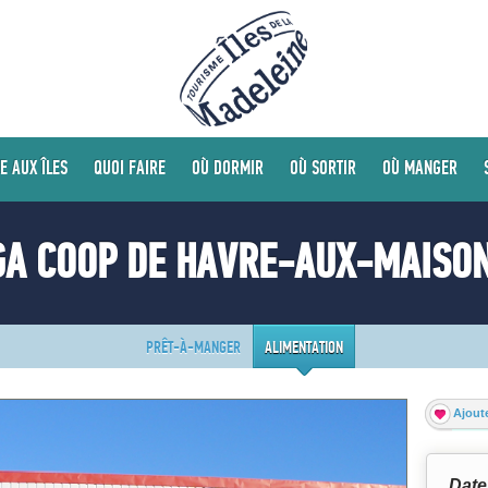
E AUX ÎLES
QUOI FAIRE
OÙ DORMIR
OÙ SORTIR
OÙ MANGER
GA COOP DE HAVRE-AUX-MAISO
PRÊT-À-MANGER
ALIMENTATION
Ajoute
Date