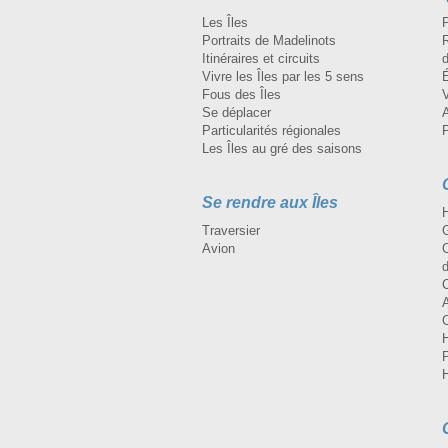
Les Îles
Portraits de Madelinots
R
Itinéraires et circuits
d
Vivre les Îles par les 5 sens
Fous des Îles
Se déplacer
A
Particularités régionales
Les Îles au gré des saisons
Se rendre aux Îles
H
Traversier
Avion