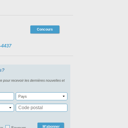
Concours
-4437
s?
re pour recevoir les dernières nouvelles et
Pays
M'abonner
re
Saveurs