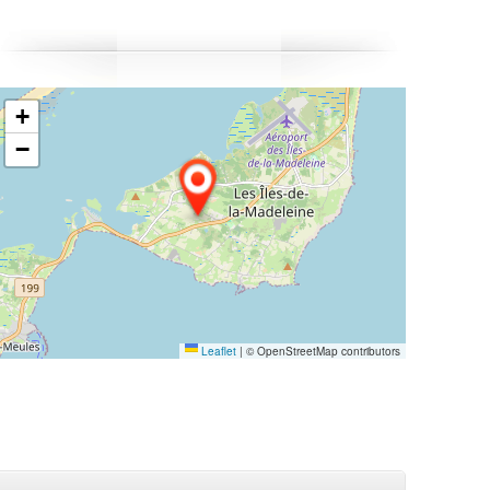
ieux manger tout en profitant d'un service personnalisé.
ienvenue à tous !
+
−
Leaflet
|
© OpenStreetMap contributors