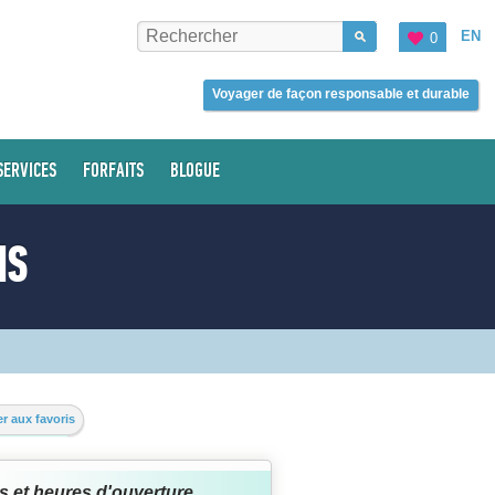
EN
0
Voyager de façon responsable et durable
SERVICES
FORFAITS
BLOGUE
NS
r aux favoris
s et heures d'ouverture