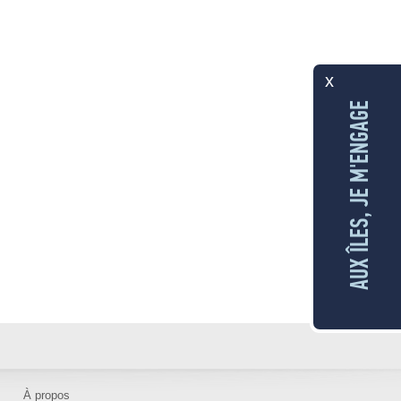
x
AUX ÎLES, JE M'ENGAGE
À propos