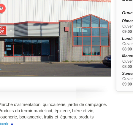
Ouver
Diman
Ouver
09:00
Lundi
Ouver
08:00
Mercr
Ouver
08:00
Samed
Ouver
09:00
arché d'alimentation, quincaillerie, jardin de campagne.
roduits du terroir madelinot, épicerie, bière et vin,
oucherie, boulangerie, fruits et légumes, produits
iologiques et sans gluten, mets cuisinés, quincaillerie.
uvrir
emplissage de propane. Venez découvrir le plaisir de