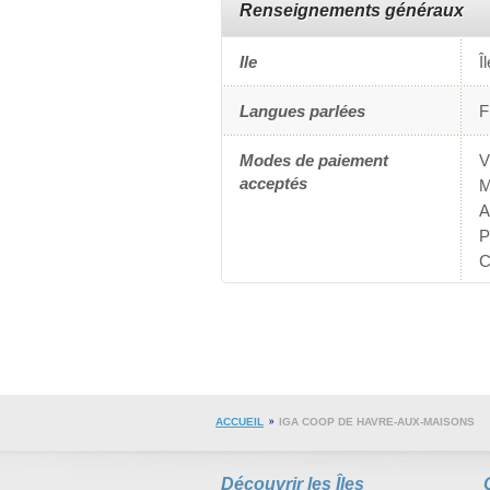
Renseignements généraux
Ile
Î
Langues parlées
F
Modes de paiement
V
acceptés
M
A
P
C
ACCUEIL
IGA COOP DE HAVRE-AUX-MAISONS
Découvrir les Îles