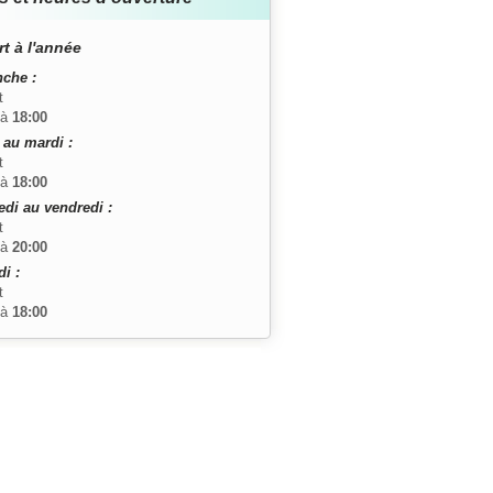
t à l'année
che :
t
à
18:00
 au mardi :
t
à
18:00
edi au vendredi :
t
à
20:00
i :
t
à
18:00