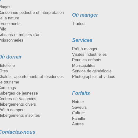
Plages
andonnée pédestre et interprétation
Où manger
e la nature
Événements
Traiteur
Vélo
rtisans et métiers d'art
Services
Poissonneries
Prêt-à-manger
Visites industrielles
Où dormir
Pour les enfants
ôtellerie
Municipalités
Gîtes
Service de généalogie
Chalets, appartements et résidences
Photographies et vidéos
de tourisme
Campings
Forfaits
Auberges de jeunesse
Centres de Vacances
Nature
Hébergements divers
Saveurs
Prêt-à-camper
Culture
Hébergements insolites
Famille
Autres
Contactez-nous