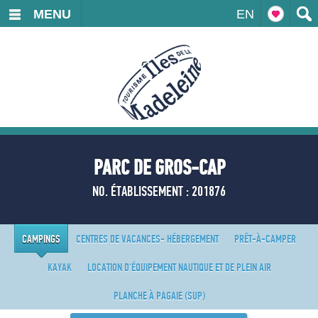
MENU
EN
PARC DE GROS-CAP
NO. ÉTABLISSEMENT : 201876
CAMPINGS
CENTRES DE VACANCES- HÉBERGEMENT
PRÊT-À-CAMPER
KAYAK
LOCATION D'ÉQUIPEMENT NAUTIQUE ET DE PLEIN AIR
PLANCHE À PAGAIE (SUP)