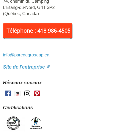
74, chemin du Camping
offerts. On vous attend!
L'Étang-du-Nord
,
G4T 3P2
(
Québec
,
Canada
)
Téléphone : 418 986-4505
info
@parcdegroscap.ca
Site de l'entreprise
Réseaux sociaux
Facebook
Youtube
Instagram
Pinterest
Certifications