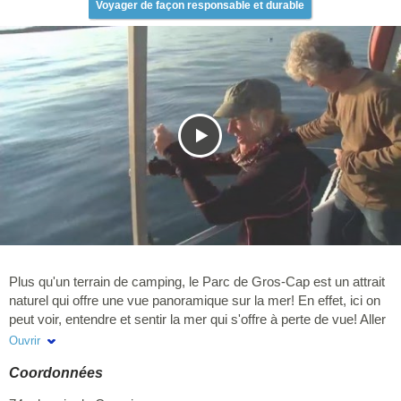
Voyager de façon responsable et durable
Plus qu'un terrain de camping, le Parc de Gros-Cap est un attrait
naturel qui offre une vue panoramique sur la mer! En effet, ici on
peut voir, entendre et sentir la mer qui s'offre à perte de vue! Aller
à la plage, pêcher les palourdes et contempler les magnifiques
Ouvrir
levers et couchers de soleil à deux pas de votre site de camping.
Coordonnées
C'est aussi un lieu de vacances idéal pour les amateurs
d'activités nautiques. Les services que vous aurez besoin y sont