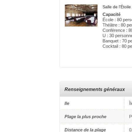
Salle de l'Étoile
Capacité
École : 80 per
Théâtre : 80 p
Conférence : 8
U : 30 personn
Banquet : 70 p
Cocktail : 80 
Renseignements généraux
Ile
Î
Plage la plus proche
P
Distance de la plage
0