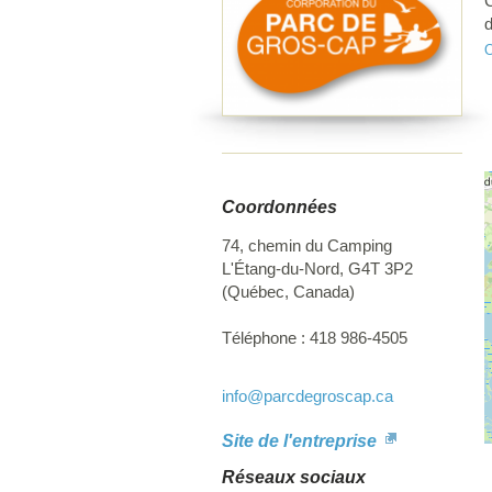
C
d
n
O
é
d
l
d
l
u
Coordonnées
74, chemin du Camping
L'Étang-du-Nord
,
G4T 3P2
(
Québec
,
Canada
)
Téléphone :
418 986-4505
info
@parcdegroscap.ca
Site de l'entreprise
Réseaux sociaux