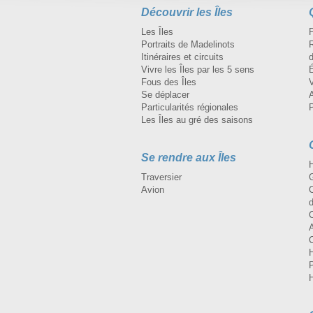
choix pour tou
Découvrir les Îles
ou longs terme
Les Îles
Portraits de Madelinots
R
Itinéraires et circuits
d
Vivre les Îles par les 5 sens
Fous des Îles
Se déplacer
A
Particularités régionales
Les Îles au gré des saisons
Se rendre aux Îles
H
Traversier
Avion