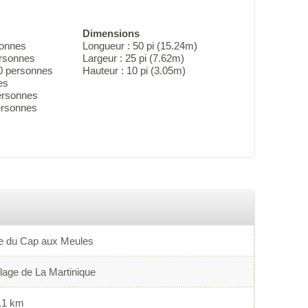
Dimensions
sonnes
Longueur : 50 pi (15.24m)
ersonnes
Largeur : 25 pi (7.62m)
0 personnes
Hauteur : 10 pi (3.05m)
es
ersonnes
personnes
le du Cap aux Meules
lage de La Martinique
.1 km