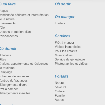
s vos besoins courts, moyens
Quoi faire
Où sortir
s!
Plages
andonnée pédestre et interprétation
Où manger
e la nature
Événements
Traiteur
Vélo
rtisans et métiers d'art
Services
Poissonneries
Prêt-à-manger
Visites industrielles
Où dormir
Pour les enfants
ôtellerie
Municipalités
Gîtes
Service de généalogie
Chalets, appartements et résidences
Photographies et vidéos
de tourisme
Campings
Forfaits
Auberges de jeunesse
Centres de Vacances
Nature
Hébergements divers
Saveurs
Prêt-à-camper
Culture
Hébergements insolites
Famille
Autres