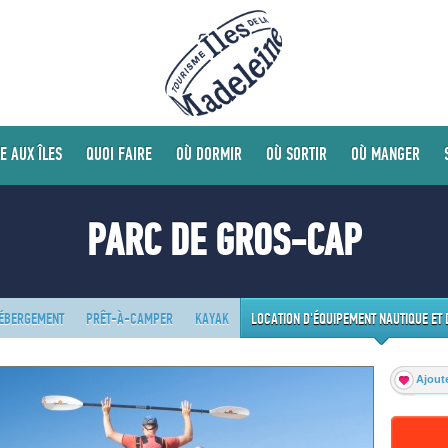
E AUX ÎLES
QUOI FAIRE
OÙ DORMIR
OÙ SORTIR
OÙ MANGER
PARC DE GROS-CAP
HÉBERGEMENT
PRÊT-À-CAMPER
KAYAK
LOCATION D'ÉQUIPEMENT NAUTIQUE ET 
Ajoute