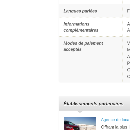
Langues parlées
F
Informations
A
complémentaires
A
Modes de paiement
V
acceptés
M
A
P
C
C
Établissements partenaires
Agence de locat
Offrant la plus 