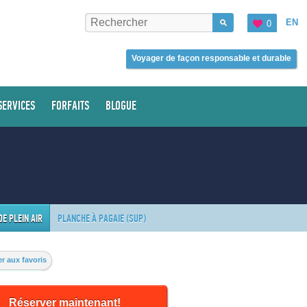
EN
0
Voyager de façon responsable et durable
SERVICES
FORFAITS
BLOGUE
DE PLEIN AIR
PLANCHE À PAGAIE (SUP)
r aux favoris
Réserver maintenant!