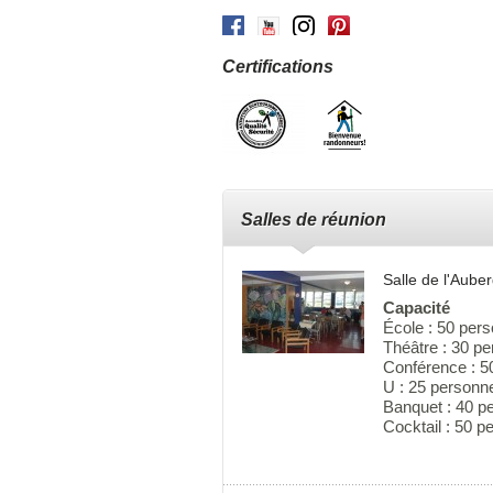
Facebook
Youtube
Instagram
Pinterest
Certifications
Salles de réunion
Salle de l'Aub
Capacité
École : 50 per
Théâtre : 30 p
Conférence : 5
U : 25 personn
Banquet : 40 p
Cocktail : 50 