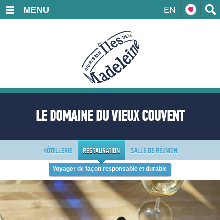
MENU
EN
LE DOMAINE DU VIEUX COUVENT
HÔTELLERIE
RESTAURATION
SALLE DE RÉUNION
Voyager de façon responsable et durable