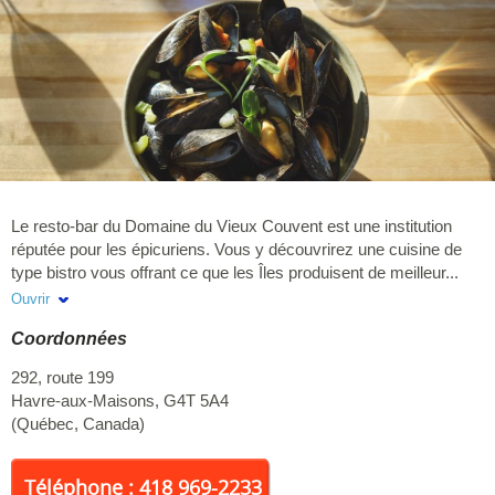
Le resto-bar du Domaine du Vieux Couvent est une institution
réputée pour les épicuriens. Vous y découvrirez une cuisine de
type bistro vous offrant ce que les Îles produisent de meilleur...
Notre verrière vous propose une vue exceptionnelle sur la Baie
Ouvrir
de Plaisance et l'Île d'Entrée. Venez déguster ces produits
Coordonnées
régionaux tout en appréciant les magnifiques couchers de soleil
que nous offre l'emplacement. Carte des vins sélectionnée.
292, route 199
Ambiance décontractée. Hébergement disponible sur place !
Havre-aux-Maisons
,
G4T 5A4
(
Québec
,
Canada
)
Téléphone : 418 969-2233