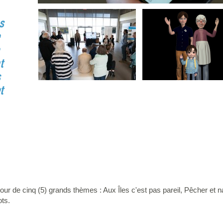
s
t
s
t
utour de cinq (5) grands thèmes : Aux Îles c'est pas pareil, Pêcher et 
ots.