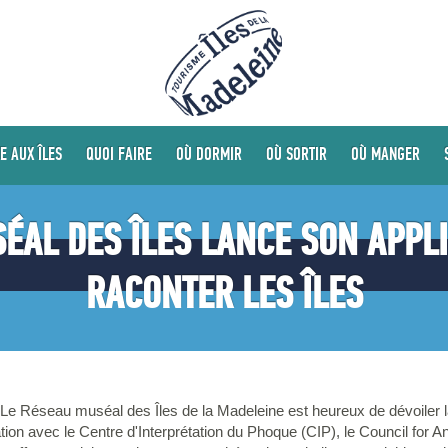
E AUX ÎLES
QUOI FAIRE
OÙ DORMIR
OÙ SORTIR
OÙ MANGER
ÉAL DES ÎLES LANCE SON APPL
RACONTER LES ÎLES
Le Réseau muséal des Îles de la Madeleine est heureux de dévoiler la 
ation avec le Centre d'Interprétation du Phoque (CIP), le Council fo