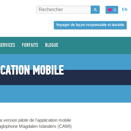
EN
0
Voyager de façon responsable et durable
SERVICES
FORFAITS
BLOGUE
ICATION MOBILE
version pilote de l'application mobile
r Anglophone Magdalen Islanders (CAMI)