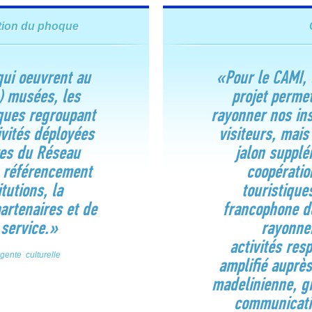
ation du phoque
qui oeuvrent au
«Pour le CAMI, l
3) musées, les
projet permet
iques regroupant
rayonner nos ins
ivités déployées
visiteurs, mai
res du Réseau
jalon supplé
e référencement
coopératio
itutions, la
touristique
artenaires et de
francophone de
 service.»
rayonne
activités res
gente culturelle
amplifié auprè
madelinienne, gr
communicati