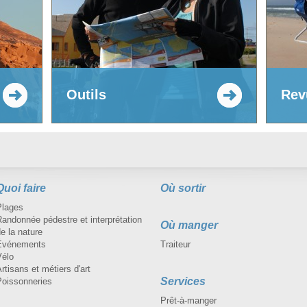
Outils
Rev
Quoi faire
Où sortir
Plages
andonnée pédestre et interprétation
Où manger
e la nature
Événements
Traiteur
Vélo
rtisans et métiers d'art
Services
Poissonneries
Prêt-à-manger