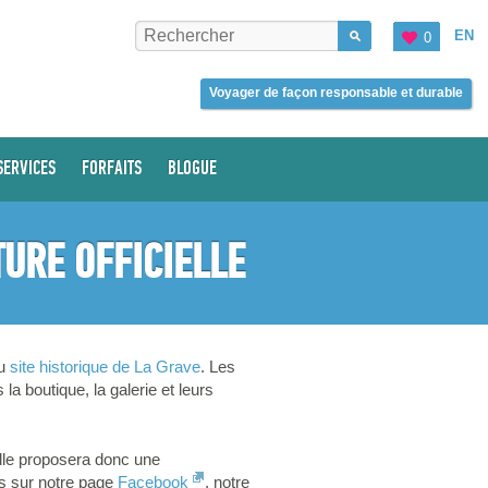
EN
0
Voyager de façon responsable et durable
SERVICES
FORFAITS
BLOGUE
URE OFFICIELLE
u
site historique de La Grave
. Les
a boutique, la galerie et leurs
Elle proposera donc une
ns sur notre page
Facebook
, notre