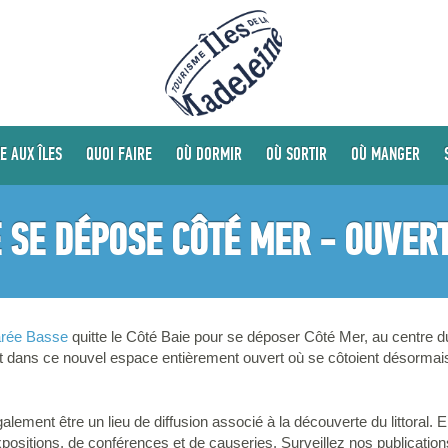
E AUX ÎLES
QUOI FAIRE
OÙ DORMIR
OÙ SORTIR
OÙ MANGER
 SE DÉPOSE CÔTÉ MER - OUVERT
rée Basse
quitte le Côté Baie pour se déposer Côté Mer, au centre d
nt dans ce nouvel espace entièrement ouvert où se côtoient désormais l
lement être un lieu de diffusion associé à la découverte du littoral. 
xpositions, de conférences et de causeries. Surveillez nos publicatio