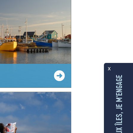
x
AUX ÎLES, JE M'ENGAGE