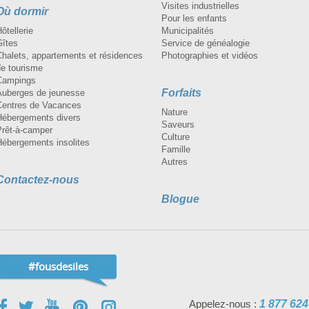
Visites industrielles
Où dormir
Pour les enfants
ôtellerie
Municipalités
Gîtes
Service de généalogie
Chalets, appartements et résidences
Photographies et vidéos
de tourisme
Campings
Forfaits
Auberges de jeunesse
Centres de Vacances
Nature
Hébergements divers
Saveurs
Prêt-à-camper
Culture
Hébergements insolites
Famille
Autres
Contactez-nous
Blogue
#fousdesiles
Appelez-nous :
1 877 624