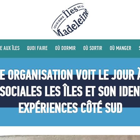
E AUX ÎLES
QUOI FAIRE
OÙ DORMIR
OÙ SORTIR
OÙ MANGER
 ORGANISATION VOIT LE JOUR 
SOCIALES LES ÎLES ET SON IDEN
EXPÉRIENCES CÔTÉ SUD