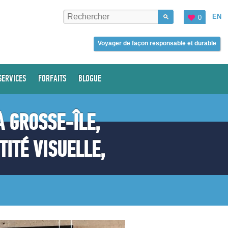
EN
0
Voyager de façon responsable et durable
SERVICES
FORFAITS
BLOGUE
À GROSSE-ÎLE,
TITÉ VISUELLE,