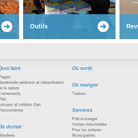
Outils
Rev
Quoi faire
Où sortir
Plages
andonnée pédestre et interprétation
Où manger
e la nature
Événements
Traiteur
Vélo
rtisans et métiers d'art
Services
Poissonneries
Prêt-à-manger
Visites industrielles
Où dormir
Pour les enfants
ôtellerie
Municipalités