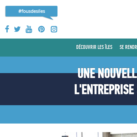
#fousdesiles
DÉCOUVRIR LES ÎLES
SE RENDR
UNE NOUVELLE
L'ENTREPRISE 