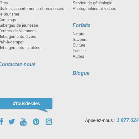
Gîtes
Service de généalogie
Chalets, appartements et résidences
Photographies et vidéos
de tourisme
Campings
Forfaits
Auberges de jeunesse
Centres de Vacances
Nature
Hébergements divers
Saveurs
Prêt-à-camper
Culture
Hébergements insolites
Famille
Autres
Contactez-nous
Blogue
#fousdesiles
Appelez-nous :
1 877 624