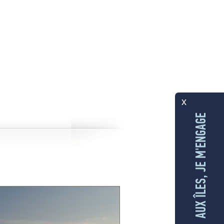
x
AUX ÎLES, JE M'ENGAGE