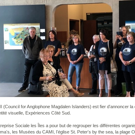
(Council for Anglophone Magdalen Islanders) est fier d'annoncer la c
entité visuelle, Expériences Côté Sud.
prise Sociale les Îles a pour but de regrouper les différentes organisa
ma's, les Musées du CAMI, l'église St. Peter's by the sea, la plage O