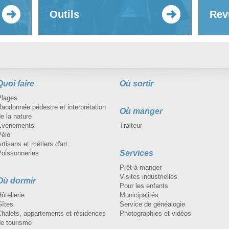
Outils
Rev
Quoi faire
Où sortir
Plages
andonnée pédestre et interprétation
Où manger
e la nature
Événements
Traiteur
Vélo
rtisans et métiers d'art
Services
Poissonneries
Prêt-à-manger
Visites industrielles
Où dormir
Pour les enfants
ôtellerie
Municipalités
Gîtes
Service de généalogie
Chalets, appartements et résidences
Photographies et vidéos
de tourisme