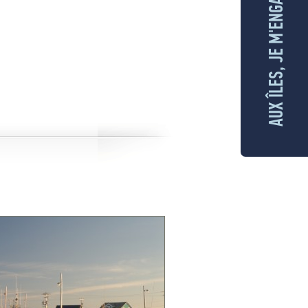
AUX ÎLES, JE M'ENGAGE