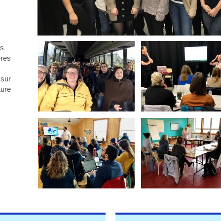
es
ères
 sur
ture