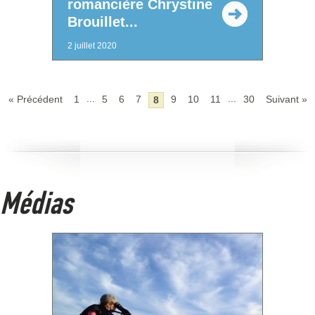
romancière Chrystine
Brouillet...
2 juillet 2020
...
...
« Précédent
1
5
6
7
9
10
11
30
Suivant »
8
Médias