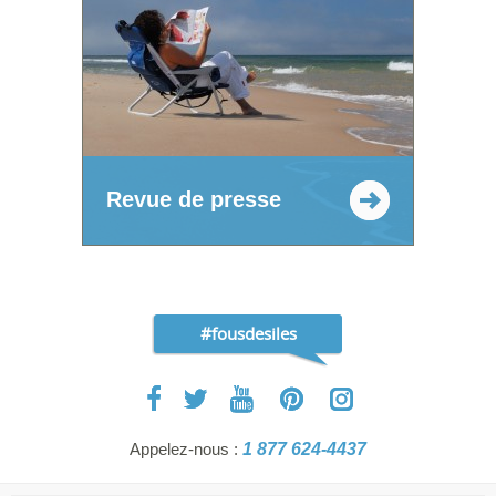
Revue de presse
#fousdesiles
Appelez-nous :
1 877 624-4437