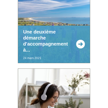
Une deuxième
démarche
d'accompagnement
à...
24 mars 2021