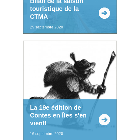
Bilan de la saison
touristique de la
CTMA
29 septembre 2020
La 19e édition de
Contes en Îles s'en
vient!
16 septembre 2020