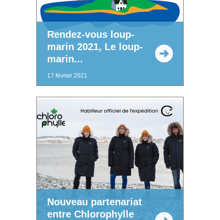
Rendez-vous loup-
marin 2021, Le loup-
marin...
17 février 2021
Nouveau partenariat
entre Chlorophylle