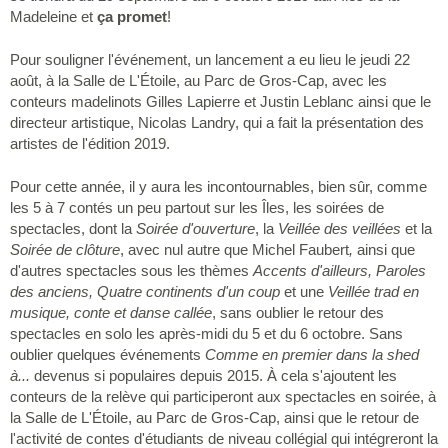
Madeleine et
ça promet
!
Pour souligner l'événement, un lancement a eu lieu le jeudi 22
août, à la Salle de L'Étoile, au Parc de Gros-Cap, avec les
conteurs madelinots Gilles Lapierre et Justin Leblanc ainsi que le
directeur artistique, Nicolas Landry, qui a fait la présentation des
artistes de l'édition 2019.
Pour cette année, il y aura les incontournables, bien sûr, comme
les 5 à 7 contés un peu partout sur les Îles, les soirées de
spectacles, dont la
Soirée d'ouverture
, la
Veillée des veillées
et la
Soirée de clôture
, avec nul autre que Michel Faubert
,
ainsi que
d'autres spectacles sous les thèmes
Accents d'ailleurs, Paroles
des anciens, Quatre continents d'un coup
et une
Veillée trad en
musique, conte et danse callée
, sans oublier le retour des
spectacles en solo les après-midi du 5 et du 6 octobre. Sans
oublier quelques événements
Comme en premier dans la shed
à...
devenus si populaires depuis 2015. À cela s'ajoutent les
conteurs de la relève qui participeront aux spectacles en soirée, à
la Salle de L'Étoile, au Parc de Gros-Cap, ainsi que le retour de
l'activité de contes d'étudiants de niveau collégial qui intégreront la