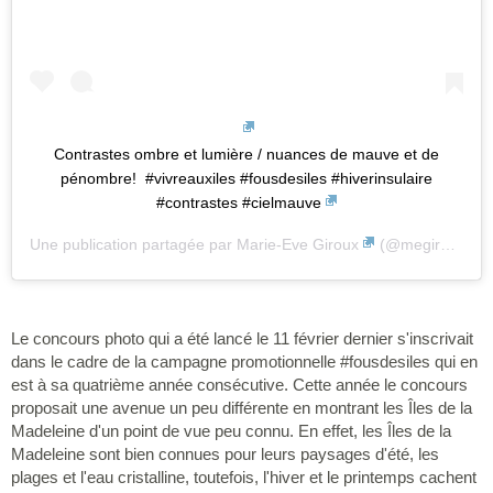
Contrastes ombre et lumière / nuances de mauve et de
pénombre! ️️ #vivreauxiles #fousdesiles #hiverinsulaire
#contrastes #cielmauve
Une publication partagée par
Marie-Eve Giroux
(@megiroux.iles) le 17 Févr. 2019 à 12 :48 PST
Le concours photo qui a été lancé le 11 février dernier s'inscrivait
dans le cadre de la campagne promotionnelle #fousdesiles qui en
est à sa quatrième année consécutive. Cette année le concours
proposait une avenue un peu différente en montrant les Îles de la
Madeleine d'un point de vue peu connu. En effet, les Îles de la
Madeleine sont bien connues pour leurs paysages d'été, les
plages et l'eau cristalline, toutefois, l'hiver et le printemps cachent