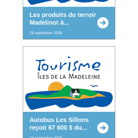
Les produits du terroir
Madelinot à...
29 septembre 2009
Autobus Les Sillons
reçoit 67 600 $ du...
24 septembre 2009