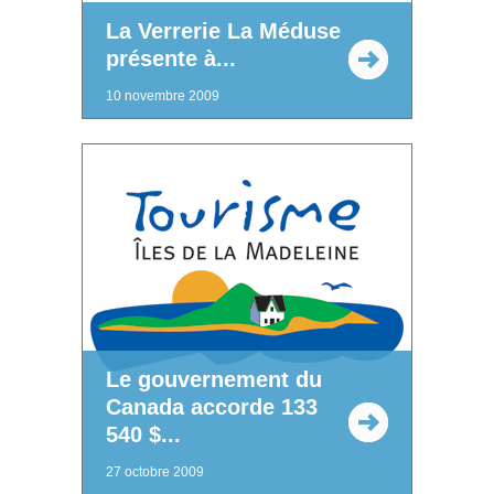
La Verrerie La Méduse
présente à...
10 novembre 2009
Le gouvernement du
Canada accorde 133
540 $...
27 octobre 2009