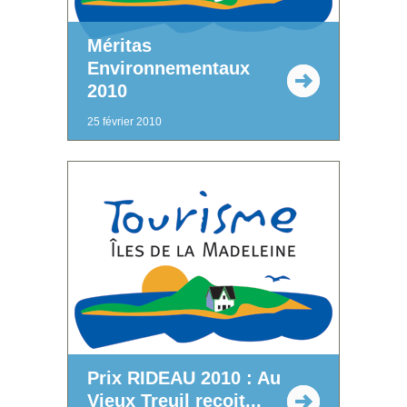
Méritas
Environnementaux
2010
25 février 2010
Prix RIDEAU 2010 : Au
Vieux Treuil reçoit...