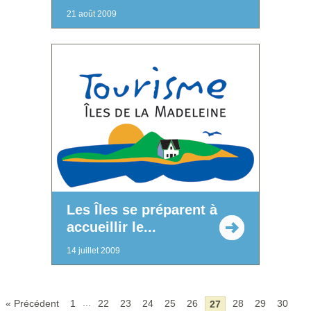
21 août 2009
Les Îles se préparent à
accueillir le...
14 juillet 2009
...
« Précédent
1
22
23
24
25
26
28
29
30
27