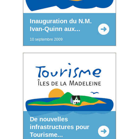
Inauguration du N.M.
Ivan-Quinn aux...
10 septembre 2009
De nouvelles
infrastructures pour
Tourisme...