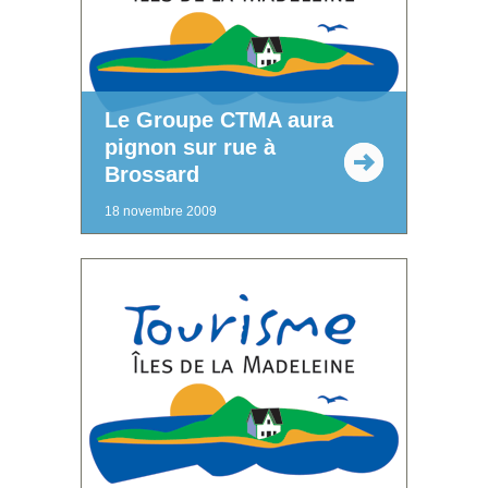
Le Groupe CTMA aura
pignon sur rue à
Brossard
18 novembre 2009