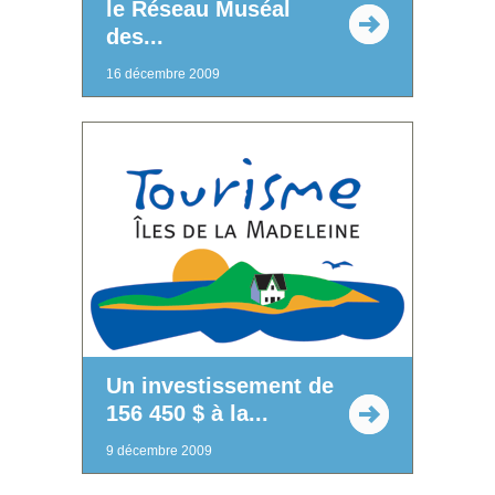
le Réseau Muséal
des...
16 décembre 2009
Un investissement de
156 450 $ à la...
9 décembre 2009