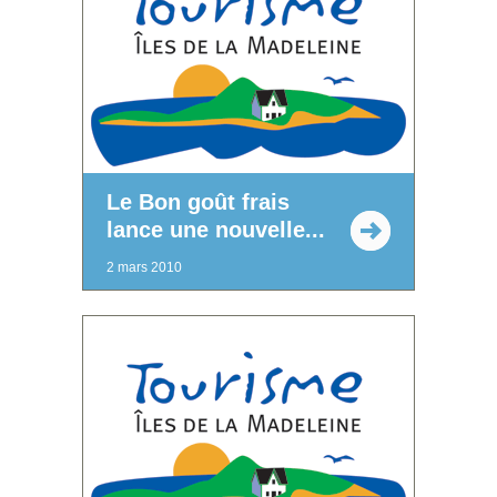
Le Bon goût frais
lance une nouvelle...
2 mars 2010