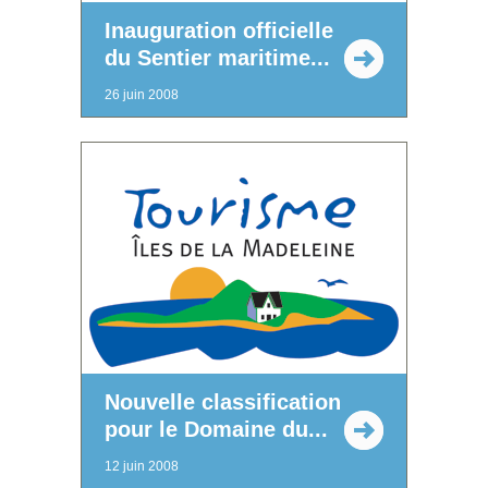
Inauguration officielle
du Sentier maritime...
26 juin 2008
Nouvelle classification
pour le Domaine du...
12 juin 2008