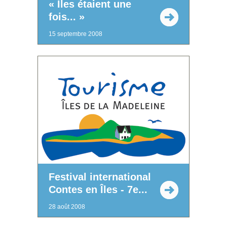
« Îles étaient une
fois... »
15 septembre 2008
Festival international
Contes en Îles - 7e...
28 août 2008