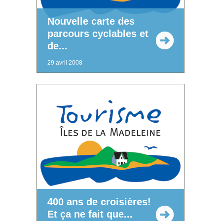
Nouvelle carte des
parcours cyclables et
de...
29 avril 2008
400 ans de croisières!
Et ça ne fait que...