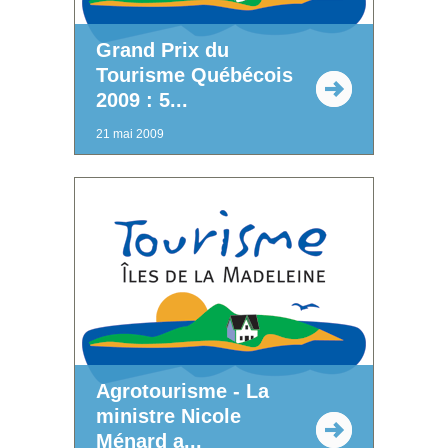
Grand Prix du
Tourisme Québécois
2009 : 5...
21 mai 2009
Agrotourisme - La
ministre Nicole
Ménard a...