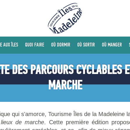
E AUX ÎLES
QUOI FAIRE
OÙ DORMIR
OÙ SORTIR
OÙ MANGER
TE DES PARCOURS CYCLABLES ET
MARCHE
stique qui s'amorce, Tourisme Îles de la Madeleine 
 lieux de marche
. Cette première édition propos