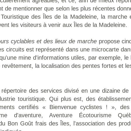
iculièrement agréables, et ce, afin de mieux répo
tant de mentionner que selon les plus récentes don
ouristique des Îles de la Madeleine, la marche et
vent les visiteurs à venir aux Îles de la Madeleine.
urs cyclables et des lieux de marche
propose cinq
s circuits est représenté dans une microcarte dans
u'une mine d'informations utiles, par exemple, le 
e revêtement, la localisation des pentes fortes et les
 répertoire des services divisé en une dizaine de 
dustrie touristique. Qui plus est, des établisseme
ments certifiés « Bienvenue cyclistes ! », 
isme d'aventure, Aventure Écotourisme Qué
u Bon Goût frais des Îles, l'association des prod