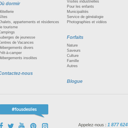
Visites industrielles
Où dormir
Pour les enfants
ôtellerie
Municipalités
Gîtes
Service de généalogie
Chalets, appartements et résidences
Photographies et vidéos
de tourisme
Campings
Forfaits
Auberges de jeunesse
Centres de Vacances
Nature
Hébergements divers
Saveurs
Prêt-à-camper
Culture
Hébergements insolites
Famille
Autres
Contactez-nous
Blogue
#fousdesiles
Appelez-nous :
1 877 624