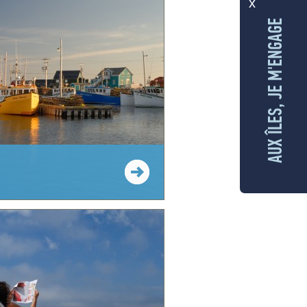
x
AUX ÎLES, JE M'ENGAGE