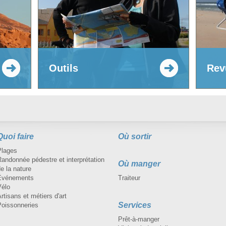
Outils
Rev
Quoi faire
Où sortir
Plages
andonnée pédestre et interprétation
Où manger
e la nature
Événements
Traiteur
Vélo
rtisans et métiers d'art
Services
Poissonneries
Prêt-à-manger