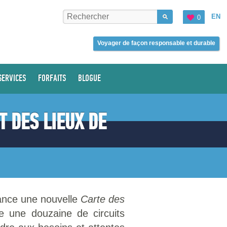
EN
0
Voyager de façon responsable et durable
SERVICES
FORFAITS
BLOGUE
 DES LIEUX DE
lance une nouvelle
Carte des
e une douzaine de circuits