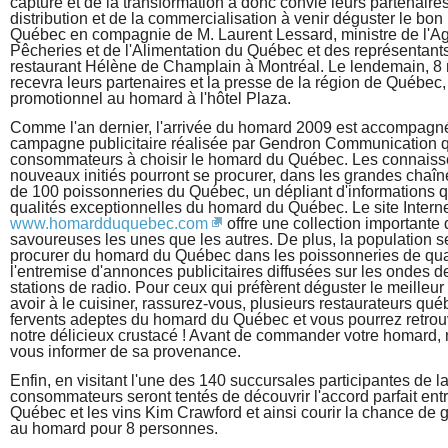
capture et de la transformation a donc convié leurs partenaires
distribution et de la commercialisation à venir déguster le bo
Québec en compagnie de M. Laurent Lessard, ministre de l'Agr
Pêcheries et de l'Alimentation du Québec et des représentant
restaurant Hélène de Champlain à Montréal. Le lendemain, 8 ma
recevra leurs partenaires et la presse de la région de Québec, 
promotionnel au homard à l'hôtel Plaza.
Comme l'an dernier, l'arrivée du homard 2009 est accompagn
campagne publicitaire réalisée par Gendron Communication qu
consommateurs à choisir le homard du Québec. Les connaisse
nouveaux initiés pourront se procurer, dans les grandes chaîn
de 100 poissonneries du Québec, un dépliant d'informations q
qualités exceptionnelles du homard du Québec. Le site Intern
www.homardduquebec.com
 offre une collection importante 
savoureuses les unes que les autres. De plus, la population se
procurer du homard du Québec dans les poissonneries de quar
l'entremise d'annonces publicitaires diffusées sur les ondes
stations de radio. Pour ceux qui préfèrent déguster le meille
avoir à le cuisiner, rassurez-vous, plusieurs restaurateurs qu
fervents adeptes du homard du Québec et vous pourrez retrouv
notre délicieux crustacé ! Avant de commander votre homard, 
vous informer de sa provenance.
Enfin, en visitant l'une des 140 succursales participantes de l
consommateurs seront tentés de découvrir l'accord parfait ent
Québec et les vins Kim Crawford et ainsi courir la chance de
au homard pour 8 personnes.