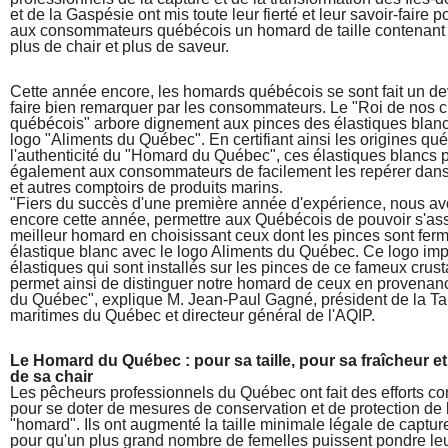
et de la Gaspésie ont mis toute leur fierté et leur savoir-faire po
aux consommateurs québécois un homard de taille contenant p
plus de chair et plus de saveur.
Cette année encore, les homards québécois se sont fait un de
faire bien remarquer par les consommateurs. Le "Roi de nos 
québécois" arbore dignement aux pinces des élastiques blancs
logo "Aliments du Québec". En certifiant ainsi les origines qu
l'authenticité du "Homard du Québec", ces élastiques blancs 
également aux consommateurs de facilement les repérer dans
et autres comptoirs de produits marins.
"Fiers du succès d'une première année d'expérience, nous av
encore cette année, permettre aux Québécois de pouvoir s'ass
meilleur homard en choisissant ceux dont les pinces sont fer
élastique blanc avec le logo Aliments du Québec. Ce logo imp
élastiques qui sont installés sur les pinces de ce fameux crus
permet ainsi de distinguer notre homard de ceux en provenanc
du Québec", explique M. Jean-Paul Gagné, président de la T
maritimes du Québec et directeur général de l'AQIP.
Le Homard du Québec : pour sa taille, pour sa fraîcheur et 
de sa chair
Les pêcheurs professionnels du Québec ont fait des efforts c
pour se doter de mesures de conservation et de protection de 
"homard". Ils ont augmenté la taille minimale légale de captur
pour qu'un plus grand nombre de femelles puissent pondre leu