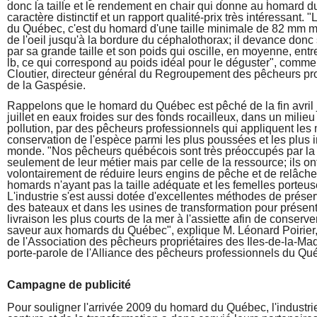
donc la taille et le rendement en chair qui donne au homard 
caractère distinctif et un rapport qualité-prix très intéressant.
du Québec, c'est du homard d'une taille minimale de 82 mm me
de l'oeil jusqu'à la bordure du céphalothorax; il devance donc
par sa grande taille et son poids qui oscille, en moyenne, entre
lb, ce qui correspond au poids idéal pour le déguster", comme
Cloutier, directeur général du Regroupement des pêcheurs pr
de la Gaspésie.
Rappelons que le homard du Québec est pêché de la fin avril
juillet en eaux froides sur des fonds rocailleux, dans un milieu
pollution, par des pêcheurs professionnels qui appliquent le
conservation de l'espèce parmi les plus poussées et les plus 
monde. "Nos pêcheurs québécois sont très préoccupés par la
seulement de leur métier mais par celle de la ressource; ils o
volontairement de réduire leurs engins de pêche et de relâche
homards n'ayant pas la taille adéquate et les femelles porteus
L'industrie s'est aussi dotée d'excellentes méthodes de préser
des bateaux et dans les usines de transformation pour présent
livraison les plus courts de la mer à l'assiette afin de conserve
saveur aux homards du Québec", explique M. Léonard Poirier,
de l'Association des pêcheurs propriétaires des Iles-de-la-Ma
porte-parole de l'Alliance des pêcheurs professionnels du Qu
Campagne de publicité
Pour souligner l'arrivée 2009 du homard du Québec, l'industri