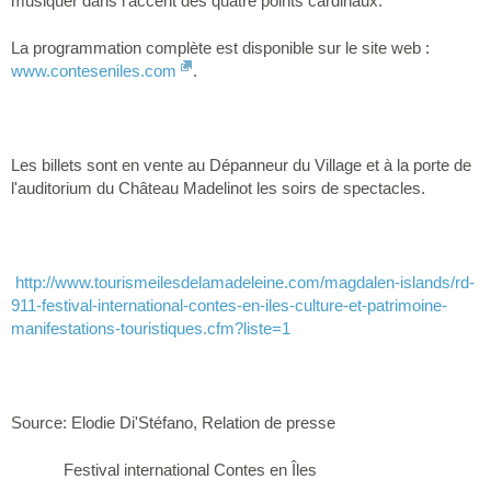
musiquer dans l'accent des quatre points cardinaux.
La programmation complète est disponible sur le site web :
www.conteseniles.com
.
Les billets sont en vente au Dépanneur du Village et à la porte de
l'auditorium du Château Madelinot les soirs de spectacles.
http://www.tourismeilesdelamadeleine.com/magdalen-islands/rd-
911-festival-international-contes-en-iles-culture-et-patrimoine-
manifestations-touristiques.cfm?liste=1
Source: Elodie Di'Stéfano, Relation de presse
Festival international Contes en Îles