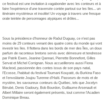
ce festival est une invitation à vagabonder avec les conteurs et à
faire l'expérience d'une traversée contée partout sur les Iles... un
itinéraire mystérieux et insolite! Un voyage à travers une fresque
orale teintée de personnages atypiques et drôles...
Sous la présidence d'honneur de Raôul Duguay, ce n'est pas
moins de 29 conteurs venant des quatre coins du monde qui vont
investir les îles. Il flottera dans les bords de mer des Îles, un doux
parfum de raconteux bretons servis avec démesure et tendresse
par Patrik Ewen, Jeanine Qannari, Pierrette Bonnefont, Gilles
Servat et Michel Corrignan. Nous accueillerons aussi Fiona
Macleod, passionnée des contes issus de son pays natal,
l'Ecosse, l'habitué du festival Toumani Kouyaté, du Burkina Faso
et l'envoûtante Joujou Turenne d'Haïti. Passeurs de mots et de
mystère, les savoureux conteurs du Québec, tels que Jocelyn
Bérubé, Denis Gadoury, Bob Bourdon, Guillaume Arsenault et
Albert Millaire seront également présents, tout comme l'Acadien
Dominique Breau.